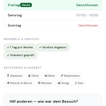
Freitag
Geschlossen
Heute
Samstag
07:00 – 13:00
Sonntag
Geschlossen
MERKMALE & SERVICES
✓ 1 Tag pro Woche
✓ Großes Angebot
✓ Standort geprüft
KATEGORIEN & ANGEBOT
🥬 Gemüse
🍎 Obst
🧀 Käse
🥖 Backwaren
🥩 Fleisch & Wurst
🌸 Blumen
🍯 Honig
🥚 Eier
Hilf anderen — wie war dein Besuch?