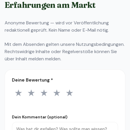
Erfahrungen am Markt
Anonyme Bewertung — wird vor Veröffentlichung
redaktionell geprüft. Kein Name oder E-Mail nötig.
Mit dem Absenden gelten unsere
Nutzungsbedingungen
.
Rechtswidrige Inhalte oder Regelverstöße können Sie
über
Inhalt melden
melden.
Deine Bewertung
*
★
★
★
★
★
1 Stern
2 Sterne
3 Sterne
4 Sterne
5 Sterne
Dein Kommentar (optional)