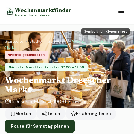
Wochenmarktfinder
Märkte lokal entdecken
Symbolbild · KI-generiert
Startseite
›
Städte
›
Schwerin
›
Wochenmarkt Dreescher
Markt
Heute geschlossen
Nächster Markttag: Samstag 07:00 – 13:00
Wochenmarkt Dreescher
Markt
Dreescher Markt 4, 19061, Schwerin
Erfahrung teilen
Merken
Teilen
Route für Samstag planen