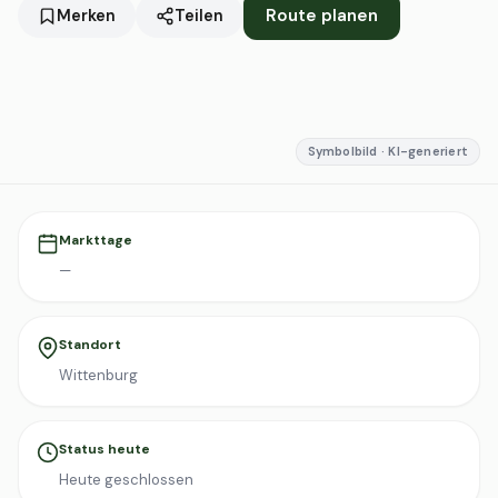
Route planen
Merken
Teilen
Symbolbild · KI-generiert
Markttage
—
Standort
Wittenburg
Status heute
Heute geschlossen