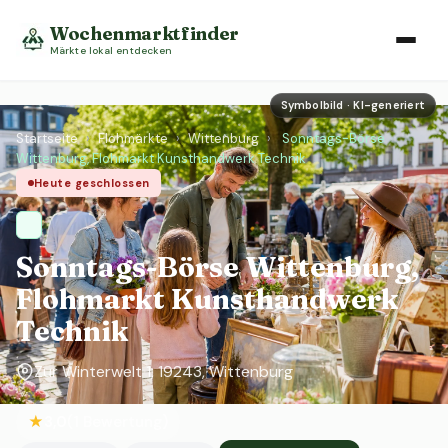
Wochenmarktfinder
Märkte lokal entdecken
Symbolbild · KI-generiert
Startseite
›
Flohmärkte
›
Wittenburg
›
Sonntags-Börse
Wittenburg, Flohmarkt Kunsthandwerk Technik
Heute geschlossen
Sonntags-Börse Wittenburg,
Flohmarkt Kunsthandwerk
Technik
Zur Winterwelt 1, 19243, Wittenburg
★
3,0
(1 Bewertung)