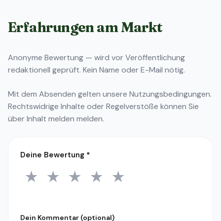
Erfahrungen am Markt
Anonyme Bewertung — wird vor Veröffentlichung
redaktionell geprüft. Kein Name oder E-Mail nötig.
Mit dem Absenden gelten unsere
Nutzungsbedingungen
.
Rechtswidrige Inhalte oder Regelverstöße können Sie
über
Inhalt melden
melden.
Deine Bewertung
*
★
★
★
★
★
1 Stern
2 Sterne
3 Sterne
4 Sterne
5 Sterne
Dein Kommentar (optional)