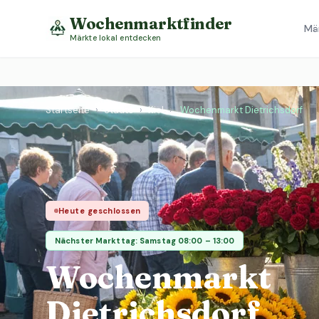
Wochenmarktfinder
Mä
Märkte lokal entdecken
Startseite
›
Städte
›
Kiel
›
Wochenmarkt Dietrichsdorf
Heute geschlossen
Nächster Markttag: Samstag 08:00 – 13:00
Wochenmarkt
Dietrichsdorf