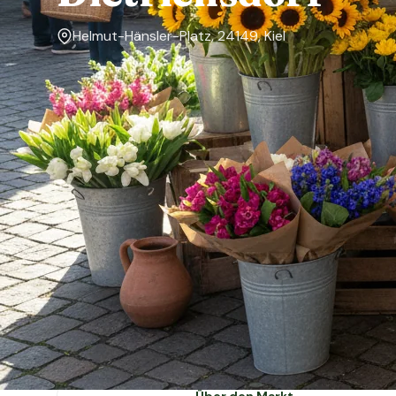
Helmut-Hänsler-Platz, 24149, Kiel
Markttage
Samstag