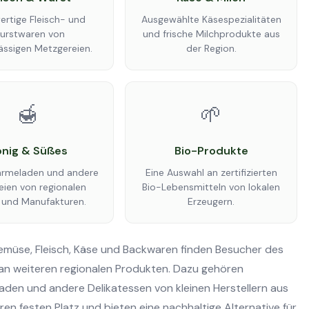
rtige Fleisch- und
Ausgewählte Käsespezialitäten
urstwaren von
und frische Milchprodukte aus
ässigen Metzgereien.
der Region.
🍯
🌱
nig & Süßes
Bio-Produkte
armeladen und andere
Eine Auswahl an zertifizierten
eien von regionalen
Bio-Lebensmitteln von lokalen
 und Manufakturen.
Erzeugern.
üse, Fleisch, Käse und Backwaren finden Besucher des
 an weiteren regionalen Produkten. Dazu gehören
laden und andere Delikatessen von kleinen Herstellern aus
n festen Platz und bieten eine nachhaltige Alternative für