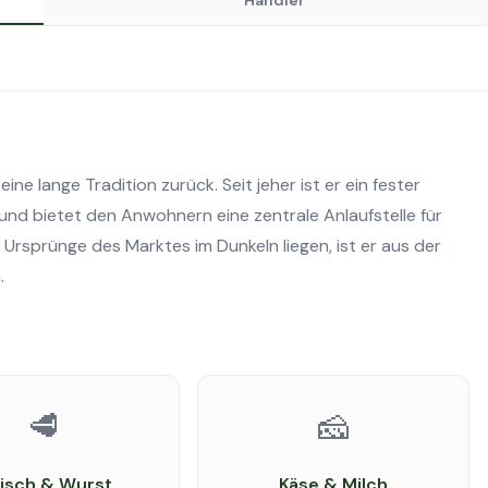
Händler
ine lange Tradition zurück. Seit jeher ist er ein fester
und bietet den Anwohnern eine zentrale Anlaufstelle für
 Ursprünge des Marktes im Dunkeln liegen, ist er aus der
.
🥩
🧀
eisch & Wurst
Käse & Milch