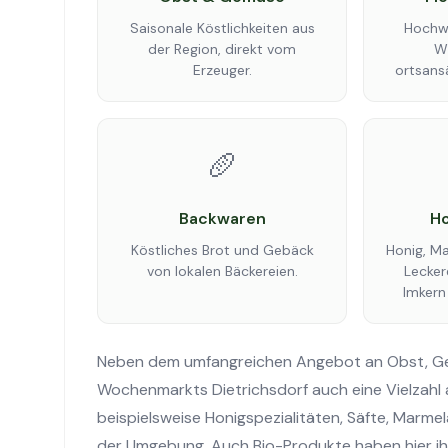
Saisonale Köstlichkeiten aus
Hochwe
der Region, direkt vom
W
Erzeuger.
ortsans
🥖
Backwaren
Ho
Köstliches Brot und Gebäck
Honig, M
von lokalen Bäckereien.
Lecker
Imkern
Neben dem umfangreichen Angebot an Obst, Gem
Wochenmarkts Dietrichsdorf auch eine Vielzahl
beispielsweise Honigspezialitäten, Säfte, Marme
der Umgebung. Auch Bio-Produkte haben hier ihre