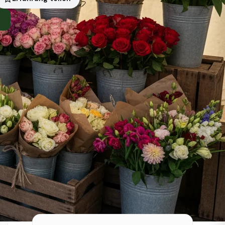
n
Symbolbild · KI-generiert
Status heute
Heute geschlossen