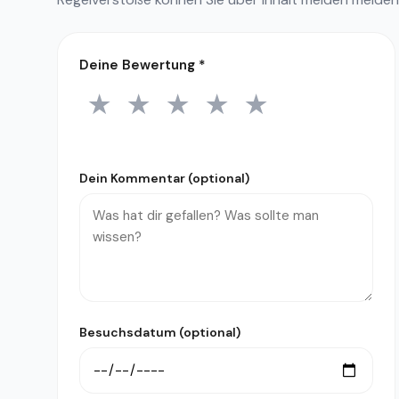
Deine Bewertung
*
★
★
★
★
★
1 Stern
2 Sterne
3 Sterne
4 Sterne
5 Sterne
Dein Kommentar (optional)
Besuchsdatum (optional)