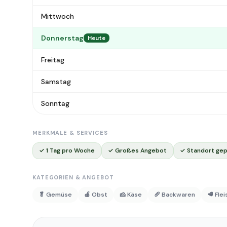
Mittwoch
Donnerstag
Heute
Freitag
Samstag
Sonntag
MERKMALE & SERVICES
✓ 1 Tag pro Woche
✓ Großes Angebot
✓ Standort gep
KATEGORIEN & ANGEBOT
🥬 Gemüse
🍎 Obst
🧀 Käse
🥖 Backwaren
🥩 Fle