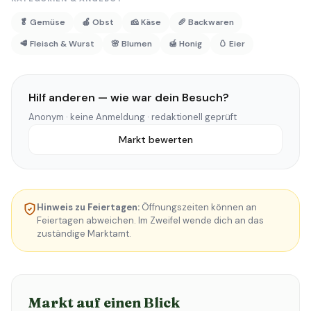
🥬 Gemüse
🍎 Obst
🧀 Käse
🥖 Backwaren
🥩 Fleisch & Wurst
🌸 Blumen
🍯 Honig
🥚 Eier
Hilf anderen — wie war dein Besuch?
Anonym · keine Anmeldung · redaktionell geprüft
Markt bewerten
Hinweis zu Feiertagen:
Öffnungszeiten können an
Feiertagen abweichen. Im Zweifel wende dich an das
zuständige Marktamt.
Markt auf einen Blick