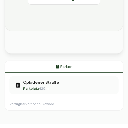
🅿️ Parken
Opladener Straße
🅿️
Parkplatz
425m
Verfügbarkeit ohne Gewähr