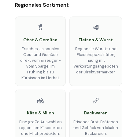
Regionales Sortiment
🥬
🥩
Obst & Gemüse
Fleisch & Wurst
Frisches, saisonales
Regionale Wurst- und
Obst und Gemüse
Fleischspezialitäten,
direkt vom Erzeuger -
häufig mit
vom Spargel im
Verkostungsangeboten
Frühling bis zu
der Direktvermarkter.
Kürbissen im Herbst.
🧀
🥖
Käse & Milch
Backwaren
Eine große Auswahl an
Frisches Brot, Brötchen
regionalen Käsesorten
und Gebäck von lokalen
und Milchprodukten,
Bäckereien.