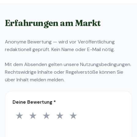
Erfahrungen am Markt
Anonyme Bewertung — wird vor Veröffentlichung
redaktionell geprüft. Kein Name oder E-Mail nötig.
Mit dem Absenden gelten unsere
Nutzungsbedingungen
.
Rechtswidrige Inhalte oder Regelverstöße können Sie
über
Inhalt melden
melden.
Deine Bewertung
*
★
★
★
★
★
1 Stern
2 Sterne
3 Sterne
4 Sterne
5 Sterne