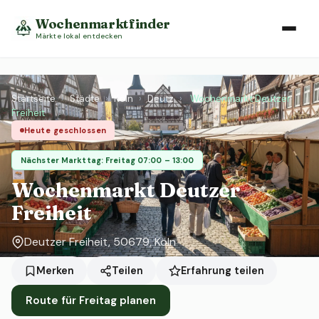
Wochenmarktfinder
Märkte lokal entdecken
Startseite
›
Städte
›
Köln
›
Deutz
›
Wochenmarkt Deutzer
Freiheit
Heute geschlossen
Nächster Markttag: Freitag 07:00 – 13:00
Wochenmarkt Deutzer
Freiheit
Deutzer Freiheit, 50679, Köln
Erfahrung teilen
Merken
Teilen
Route für Freitag planen