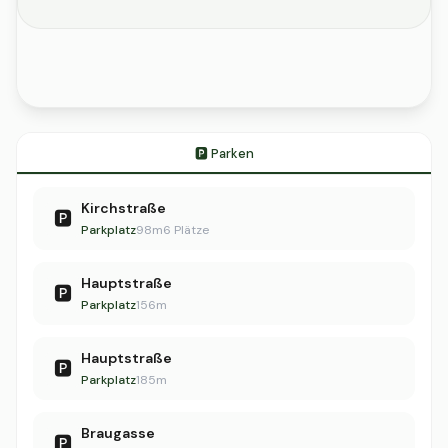
🅿️ Parken
Kirchstraße
🅿️
Parkplatz
98m
6 Plätze
Hauptstraße
🅿️
Parkplatz
156m
Hauptstraße
🅿️
Parkplatz
185m
Braugasse
🅿️