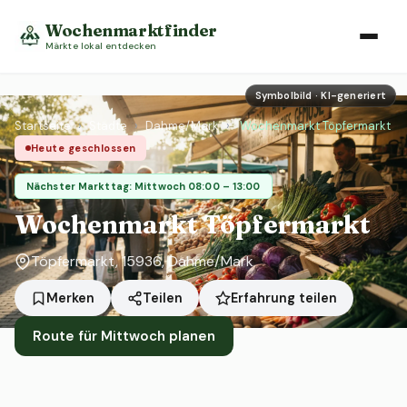
Wochenmarktfinder
Märkte lokal entdecken
Symbolbild · KI-generiert
Startseite
›
Städte
›
Dahme/Mark
›
Wochenmarkt Töpfermarkt
Heute geschlossen
Nächster Markttag: Mittwoch 08:00 – 13:00
Wochenmarkt Töpfermarkt
Töpfermarkt, 15936, Dahme/Mark
Erfahrung teilen
Merken
Teilen
Route für Mittwoch planen