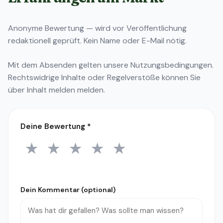
Anonyme Bewertung — wird vor Veröffentlichung
redaktionell geprüft. Kein Name oder E-Mail nötig.
Mit dem Absenden gelten unsere
Nutzungsbedingungen
.
Rechtswidrige Inhalte oder Regelverstöße können Sie
über
Inhalt melden
melden.
Deine Bewertung
*
★
★
★
★
★
1 Stern
2 Sterne
3 Sterne
4 Sterne
5 Sterne
Dein Kommentar (optional)