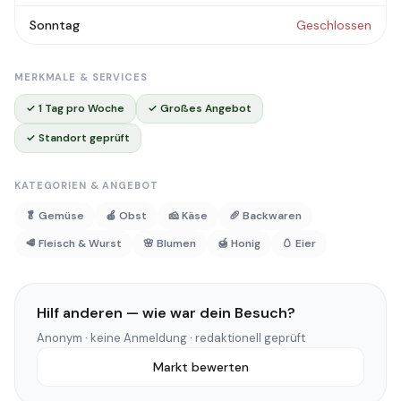
Sonntag
Geschlossen
MERKMALE & SERVICES
✓ 1 Tag pro Woche
✓ Großes Angebot
✓ Standort geprüft
KATEGORIEN & ANGEBOT
🥬 Gemüse
🍎 Obst
🧀 Käse
🥖 Backwaren
🥩 Fleisch & Wurst
🌸 Blumen
🍯 Honig
🥚 Eier
Hilf anderen — wie war dein Besuch?
Anonym · keine Anmeldung · redaktionell geprüft
Markt bewerten