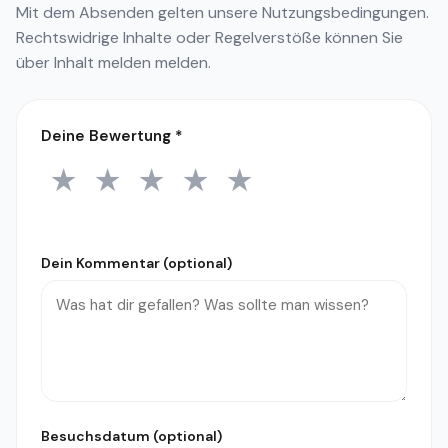
Mit dem Absenden gelten unsere
Nutzungsbedingungen
.
Rechtswidrige Inhalte oder Regelverstöße können Sie
über
Inhalt melden
melden.
Deine Bewertung
*
★
★
★
★
★
1 Stern
2 Sterne
3 Sterne
4 Sterne
5 Sterne
Dein Kommentar (optional)
Besuchsdatum (optional)