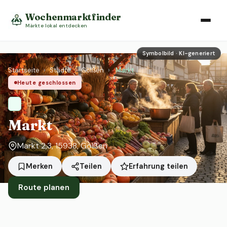
Wochenmarktfinder
Märkte lokal entdecken
Symbolbild · KI-generiert
Startseite
›
Städte
›
Golßen
›
Markt
Heute geschlossen
Markt
Markt 2,3, 15938, Golßen
Erfahrung teilen
Merken
Teilen
Route planen