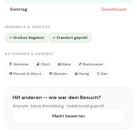
Sonntag
Geschlossen
MERKMALE & SERVICES
✓ Großes Angebot
✓ Standort geprüft
KATEGORIEN & ANGEBOT
🥬 Gemüse
🍎 Obst
🧀 Käse
🥖 Backwaren
🥩 Fleisch & Wurst
🌸 Blumen
🍯 Honig
🥚 Eier
Hilf anderen — wie war dein Besuch?
Anonym · keine Anmeldung · redaktionell geprüft
Markt bewerten