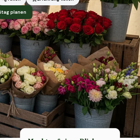
itag planen
Symbolbild · KI-generiert
Status heute
Heute geschlossen