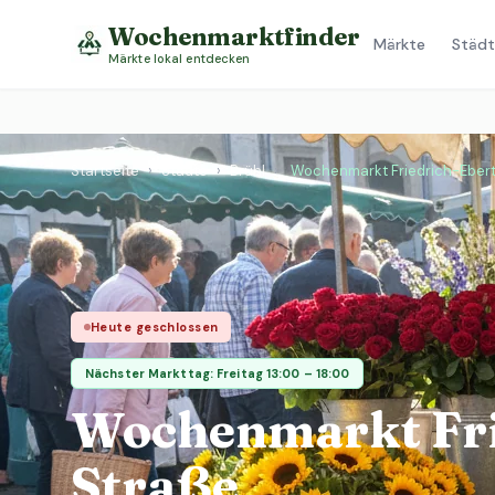
Wochenmarktfinder
Märkte
Städt
Märkte lokal entdecken
Startseite
›
Städte
›
Brühl
›
Wochenmarkt Friedrich-Eber
Heute geschlossen
Nächster Markttag: Freitag 13:00 – 18:00
Wochenmarkt Fri
Straße