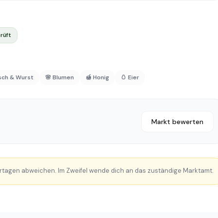
rüft
isch & Wurst
🌸 Blumen
🍯 Honig
🥚 Eier
Markt bewerten
rtagen abweichen. Im Zweifel wende dich an das zuständige Marktamt.