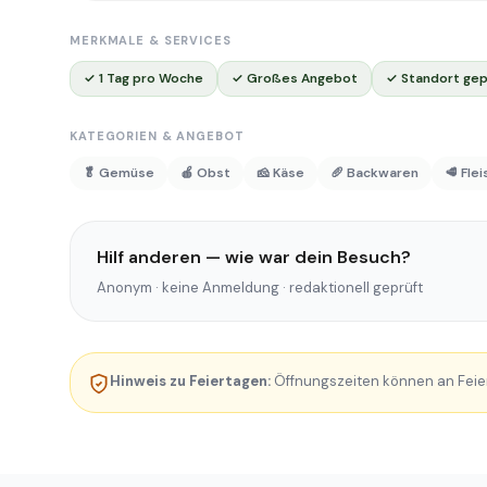
MERKMALE & SERVICES
✓ 1 Tag pro Woche
✓ Großes Angebot
✓ Standort gep
KATEGORIEN & ANGEBOT
🥬 Gemüse
🍎 Obst
🧀 Käse
🥖 Backwaren
🥩 Fle
Hilf anderen — wie war dein Besuch?
Anonym · keine Anmeldung · redaktionell geprüft
Hinweis zu Feiertagen:
Öffnungszeiten können an Feie