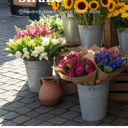
Friedrich-Ebert-Straße, 68782, Brühl
Markttage
Freitag
Über den Markt