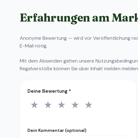
Erfahrungen am Mar
Anonyme Bewertung — wird vor Veröffentlichung reda
E-Mail nötig.
Mit dem Absenden gelten unsere
Nutzungsbedingu
Regelverstöße können Sie über
Inhalt melden
melden
Deine Bewertung
*
★
★
★
★
★
1 Stern
2 Sterne
3 Sterne
4 Sterne
5 Sterne
Dein Kommentar (optional)