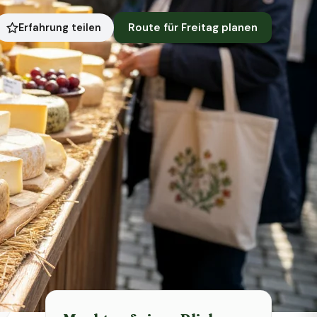
Route für Freitag planen
Erfahrung teilen
Symbolbild · KI-generiert
Status heute
Heute geschlossen