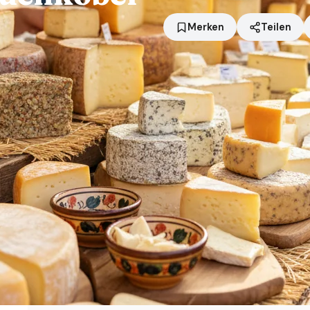
Merken
Teilen
Standort
Bruchköbel
Händler