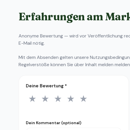
Erfahrungen am Mar
Anonyme Bewertung — wird vor Veröffentlichung reda
E-Mail nötig.
Mit dem Absenden gelten unsere
Nutzungsbedingu
Regelverstöße können Sie über
Inhalt melden
melden
Deine Bewertung
*
★
★
★
★
★
1 Stern
2 Sterne
3 Sterne
4 Sterne
5 Sterne
Dein Kommentar (optional)