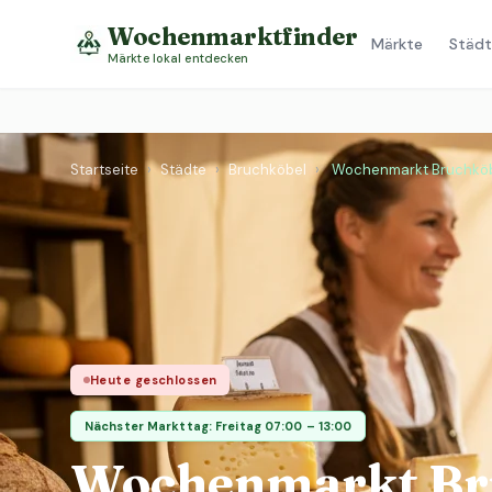
Wochenmarktfinder
Märkte
Städt
Märkte lokal entdecken
Startseite
›
Städte
›
Bruchköbel
›
Wochenmarkt Bruchkö
Heute geschlossen
Nächster Markttag: Freitag 07:00 – 13:00
Wochenmarkt Br