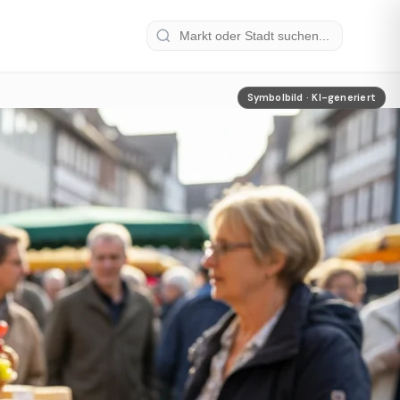
Symbolbild · KI-generiert