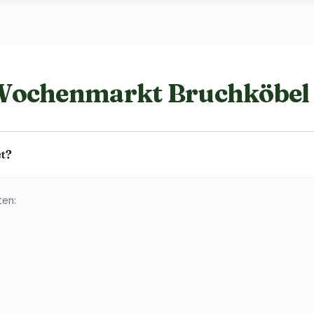
Wochenmarkt Bruchköbel
t?
ten: