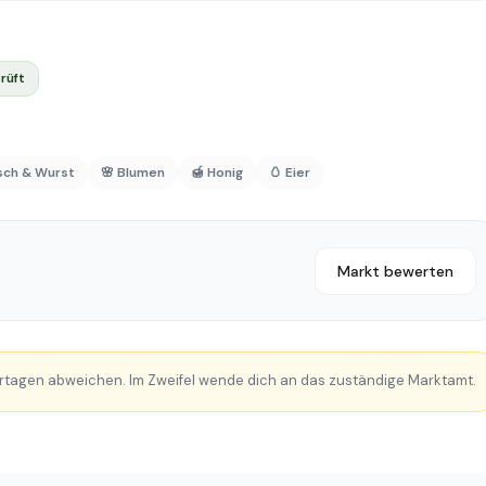
rüft
isch & Wurst
🌸 Blumen
🍯 Honig
🥚 Eier
Markt bewerten
rtagen abweichen. Im Zweifel wende dich an das zuständige Marktamt.