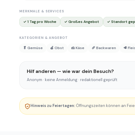
MERKMALE & SERVICES
✓ 1 Tag pro Woche
✓ Großes Angebot
✓ Standort gep
KATEGORIEN & ANGEBOT
🥬 Gemüse
🍎 Obst
🧀 Käse
🥖 Backwaren
🥩 Fle
Hilf anderen — wie war dein Besuch?
Anonym · keine Anmeldung · redaktionell geprüft
Hinweis zu Feiertagen:
Öffnungszeiten können an Feie