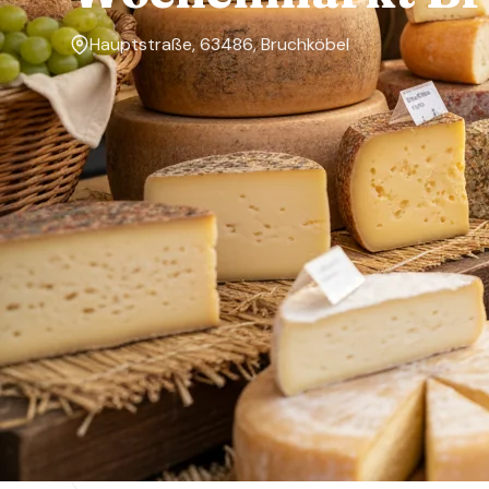
Hauptstraße, 63486, Bruchköbel
Markttage
Freitag
Über den Markt