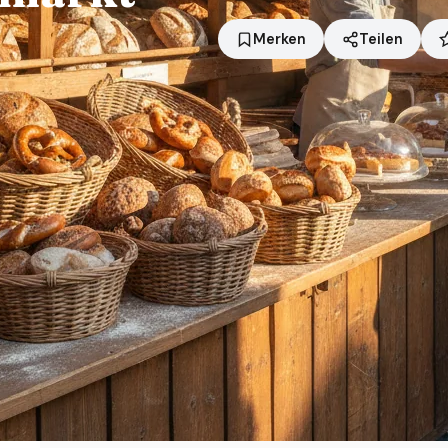
Merken
Teilen
Standort
Hanau
Händler