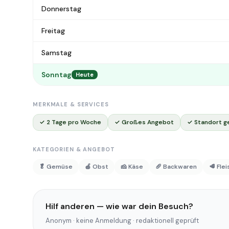
Donnerstag
Freitag
Samstag
Sonntag
Heute
MERKMALE & SERVICES
✓ 2 Tage pro Woche
✓ Großes Angebot
✓ Standort g
KATEGORIEN & ANGEBOT
🥬 Gemüse
🍎 Obst
🧀 Käse
🥖 Backwaren
🥩 Fle
Hilf anderen — wie war dein Besuch?
Anonym · keine Anmeldung · redaktionell geprüft