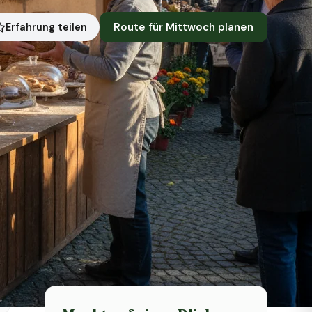
Route für Mittwoch planen
Erfahrung teilen
Symbolbild · KI-generiert
Status heute
Heute geschlossen