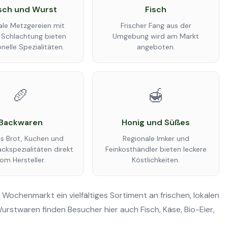
isch und Wurst
Fisch
ale Metzgereien mit
Frischer Fang aus der
 Schlachtung bieten
Umgebung wird am Markt
onelle Spezialitäten.
angeboten.
🥖
🍯
Backwaren
Honig und Süßes
es Brot, Kuchen und
Regionale Imker und
ckspezialitäten direkt
Feinkosthändler bieten leckere
om Hersteller.
Köstlichkeiten.
ochenmarkt ein vielfältiges Sortiment an frischen, lokalen
rstwaren finden Besucher hier auch Fisch, Käse, Bio-Eier,