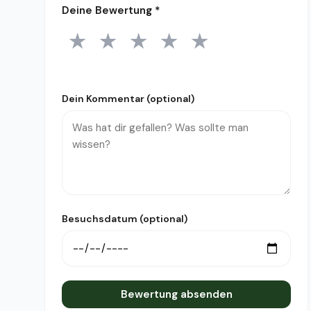
Deine Bewertung
*
★
★
★
★
★
1 Stern
2 Sterne
3 Sterne
4 Sterne
5 Sterne
Dein Kommentar (optional)
Besuchsdatum (optional)
Bewertung absenden