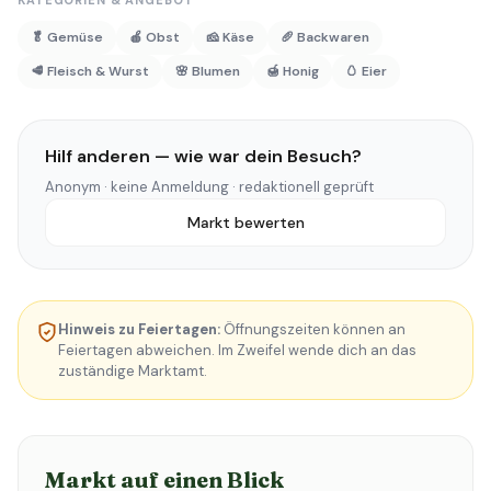
KATEGORIEN & ANGEBOT
🥬 Gemüse
🍎 Obst
🧀 Käse
🥖 Backwaren
🥩 Fleisch & Wurst
🌸 Blumen
🍯 Honig
🥚 Eier
Hilf anderen — wie war dein Besuch?
Anonym · keine Anmeldung · redaktionell geprüft
Markt bewerten
Hinweis zu Feiertagen:
Öffnungszeiten können an
Feiertagen abweichen. Im Zweifel wende dich an das
zuständige Marktamt.
Markt auf einen Blick