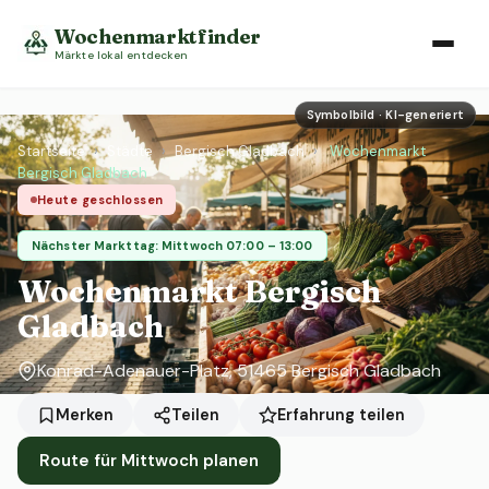
Wochenmarktfinder
Märkte lokal entdecken
Symbolbild · KI-generiert
Startseite
›
Städte
›
Bergisch Gladbach
›
Wochenmarkt
Bergisch Gladbach
Heute geschlossen
Nächster Markttag: Mittwoch 07:00 – 13:00
Wochenmarkt Bergisch
Gladbach
Konrad-Adenauer-Platz, 51465 Bergisch Gladbach
Erfahrung teilen
Merken
Teilen
Route für Mittwoch planen