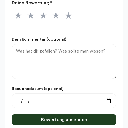
Deine Bewertung
*
★
★
★
★
★
1 Stern
2 Sterne
3 Sterne
4 Sterne
5 Sterne
Dein Kommentar (optional)
Besuchsdatum (optional)
Bewertung absenden