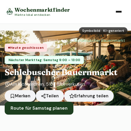
Wochenmarktfinder
Märkte lokal entdecken
Symbolbild · KI-generiert
Startseite
›
Städte
›
Leverkusen
›
Schlebuscher Bauernmarkt
Heute geschlossen
Nächster Markttag: Samstag 9:00 – 13:00
Schlebuscher Bauernmarkt
Am Klösterchen, 51375, Leverkusen
Erfahrung teilen
Merken
Teilen
Route für Samstag planen