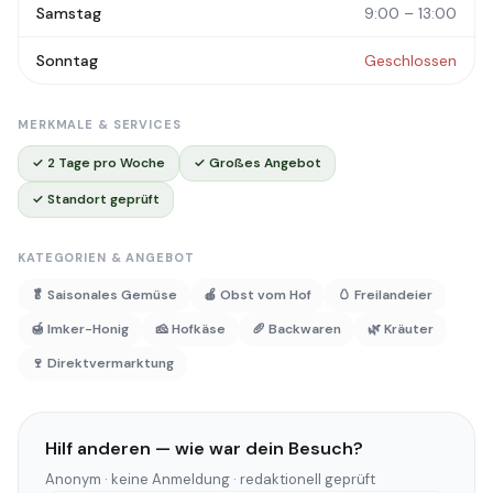
Samstag
9:00 – 13:00
Sonntag
Geschlossen
MERKMALE & SERVICES
✓ 2 Tage pro Woche
✓ Großes Angebot
✓ Standort geprüft
KATEGORIEN & ANGEBOT
🥬 Saisonales Gemüse
🍎 Obst vom Hof
🥚 Freilandeier
🍯 Imker-Honig
🧀 Hofkäse
🥖 Backwaren
🌿 Kräuter
🍷 Direktvermarktung
Hilf anderen — wie war dein Besuch?
Anonym · keine Anmeldung · redaktionell geprüft