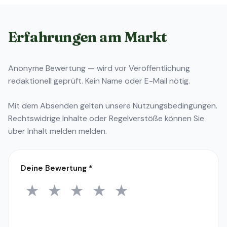
Erfahrungen am Markt
Anonyme Bewertung — wird vor Veröffentlichung
redaktionell geprüft. Kein Name oder E-Mail nötig.
Mit dem Absenden gelten unsere
Nutzungsbedingungen
.
Rechtswidrige Inhalte oder Regelverstöße können Sie
über
Inhalt melden
melden.
Deine Bewertung
*
★
★
★
★
★
1 Stern
2 Sterne
3 Sterne
4 Sterne
5 Sterne