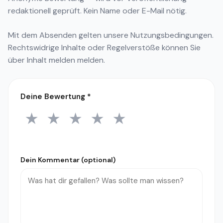
redaktionell geprüft. Kein Name oder E-Mail nötig.
Mit dem Absenden gelten unsere
Nutzungsbedingungen
.
Rechtswidrige Inhalte oder Regelverstöße können Sie
über
Inhalt melden
melden.
Deine Bewertung
*
★
★
★
★
★
1 Stern
2 Sterne
3 Sterne
4 Sterne
5 Sterne
Dein Kommentar (optional)