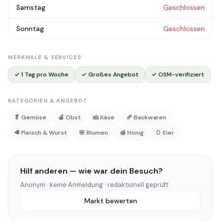
Samstag
Geschlossen
Sonntag
Geschlossen
MERKMALE & SERVICES
✓ 1 Tag pro Woche
✓ Großes Angebot
✓ OSM-verifiziert
KATEGORIEN & ANGEBOT
🥬 Gemüse
🍎 Obst
🧀 Käse
🥖 Backwaren
🥩 Fleisch & Wurst
🌸 Blumen
🍯 Honig
🥚 Eier
Hilf anderen — wie war dein Besuch?
Anonym · keine Anmeldung · redaktionell geprüft
Markt bewerten