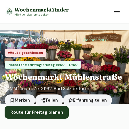
Wochenmarktfinder
Märkte lokal entdecken
Startseite
›
Städte
›
Bad Salzdetfurth
›
Wochenmarkt
Mühlenstraße
Heute geschlossen
Nächster Markttag: Freitag 14:00 – 17:00
Wochenmarkt Mühlenstraße
Mühlenstraße, 31162, Bad Salzdetfurth
Erfahrung teilen
Merken
Teilen
Route für Freitag planen