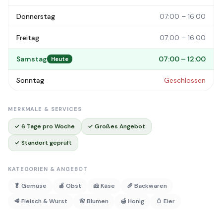
Donnerstag
07:00 – 16:00
Freitag
07:00 – 16:00
Samstag
07:00 – 12:00
Heute
Sonntag
Geschlossen
MERKMALE & SERVICES
✓ 6 Tage pro Woche
✓ Großes Angebot
✓ Standort geprüft
KATEGORIEN & ANGEBOT
🥬 Gemüse
🍎 Obst
🧀 Käse
🥖 Backwaren
🥩 Fleisch & Wurst
🌸 Blumen
🍯 Honig
🥚 Eier