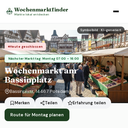
Wochenmarktfinder
Märkte lokal entdecken
Symbolbild · KI-generiert
Startseite
›
Städte
›
Potsdam
›
Wochenmarkt am Bassinplatz
Heute geschlossen
Nächster Markttag: Montag 07:00 – 16:00
Wochenmarkt am
Bassinplatz
Bassinplatz, 14467 Potsdam
Erfahrung teilen
Merken
Teilen
Route für Montag planen