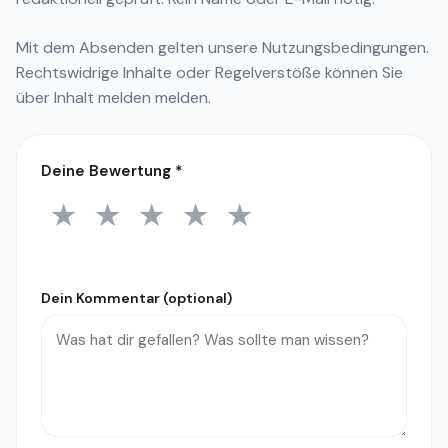
Mit dem Absenden gelten unsere
Nutzungsbedingungen
.
Rechtswidrige Inhalte oder Regelverstöße können Sie
über
Inhalt melden
melden.
Deine Bewertung
*
★
★
★
★
★
1 Stern
2 Sterne
3 Sterne
4 Sterne
5 Sterne
Dein Kommentar (optional)