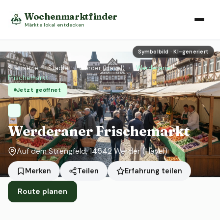
Wochenmarktfinder
Märkte lokal entdecken
Symbolbild · KI-generiert
Startseite
›
Städte
›
Werder (Havel)
›
Werderaner
Frischemarkt
Jetzt geöffnet
Werderaner Frischemarkt
Auf dem Strengfeld, 14542 Werder (Havel)
Erfahrung teilen
Merken
Teilen
Route planen