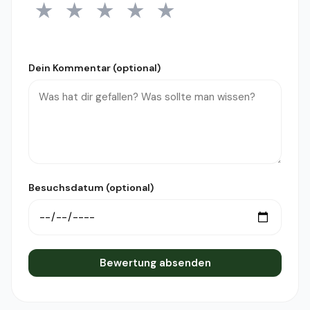
★
★
★
★
★
1 Stern
2 Sterne
3 Sterne
4 Sterne
5 Sterne
Dein Kommentar (optional)
Besuchsdatum (optional)
Bewertung absenden