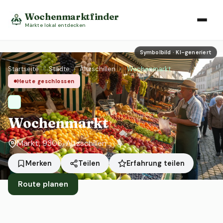
Wochenmarktfinder
Märkte lokal entdecken
Symbolbild · KI-generiert
Startseite
›
Städte
›
Altzschillen
›
Wochenmarkt
Heute geschlossen
Wochenmarkt
Markt, 9306, Altzschillen
Erfahrung teilen
Merken
Teilen
Route planen