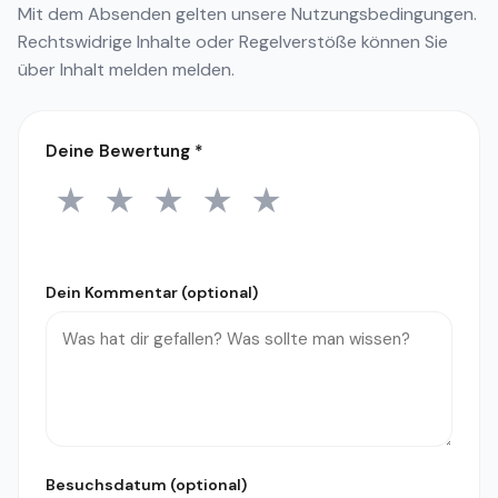
Mit dem Absenden gelten unsere
Nutzungsbedingungen
.
Rechtswidrige Inhalte oder Regelverstöße können Sie
über
Inhalt melden
melden.
Deine Bewertung
*
★
★
★
★
★
1 Stern
2 Sterne
3 Sterne
4 Sterne
5 Sterne
Dein Kommentar (optional)
Besuchsdatum (optional)