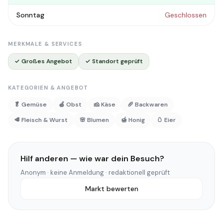
Sonntag
Geschlossen
MERKMALE & SERVICES
✓ Großes Angebot
✓ Standort geprüft
KATEGORIEN & ANGEBOT
🥬 Gemüse
🍎 Obst
🧀 Käse
🥖 Backwaren
🥩 Fleisch & Wurst
🌸 Blumen
🍯 Honig
🥚 Eier
Hilf anderen — wie war dein Besuch?
Anonym · keine Anmeldung · redaktionell geprüft
Markt bewerten