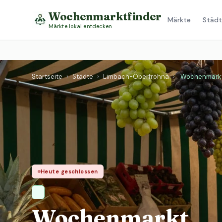
Wochenmarktfinder
Märkte
Städt
Märkte lokal entdecken
Startseite
›
Städte
›
Limbach-Oberfrohna
›
Wochenmark
Heute geschlossen
Wochenmarkt