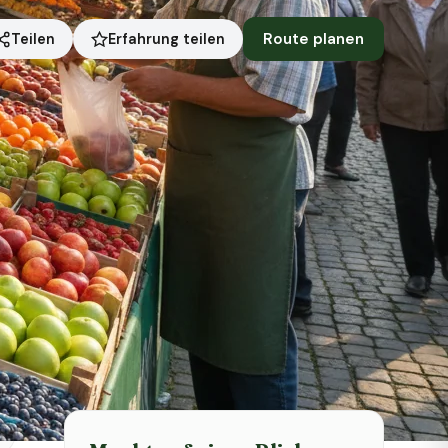
Route planen
Erfahrung teilen
Teilen
Symbolbild · KI-generiert
Status heute
Heute geschlossen