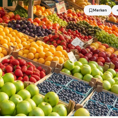
Merken
Standort
Limbach-Oberfrohna
Händler