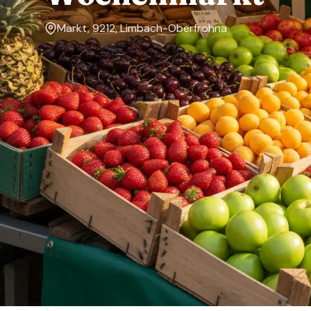
Markt, 9212, Limbach-Oberfrohna
Markttage
—
Über den Markt