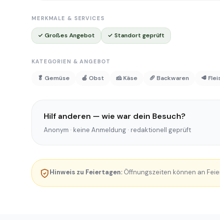
MERKMALE & SERVICES
✓ Großes Angebot
✓ Standort geprüft
KATEGORIEN & ANGEBOT
🥬 Gemüse
🍎 Obst
🧀 Käse
🥖 Backwaren
🥩 Fle
Hilf anderen — wie war dein Besuch?
Anonym · keine Anmeldung · redaktionell geprüft
Hinweis zu Feiertagen:
Öffnungszeiten können an Feie