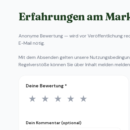
Erfahrungen am Mar
Anonyme Bewertung — wird vor Veröffentlichung reda
E-Mail nötig.
Mit dem Absenden gelten unsere
Nutzungsbedingu
Regelverstöße können Sie über
Inhalt melden
melden
Deine Bewertung
*
★
★
★
★
★
1 Stern
2 Sterne
3 Sterne
4 Sterne
5 Sterne
Dein Kommentar (optional)