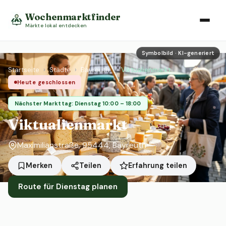
Wochenmarktfinder
Märkte lokal entdecken
Symbolbild · KI-generiert
Startseite
›
Städte
›
Bayreuth
›
Viktualienmarkt
Heute geschlossen
Nächster Markttag: Dienstag 10:00 – 18:00
Viktualienmarkt
Maximilianstraße, 95444, Bayreuth
Erfahrung teilen
Merken
Teilen
Route für Dienstag planen