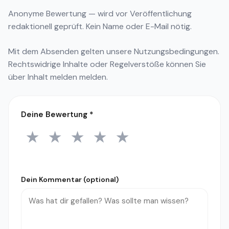
Anonyme Bewertung — wird vor Veröffentlichung
redaktionell geprüft. Kein Name oder E-Mail nötig.
Mit dem Absenden gelten unsere
Nutzungsbedingungen
.
Rechtswidrige Inhalte oder Regelverstöße können Sie
über
Inhalt melden
melden.
Deine Bewertung
*
★
★
★
★
★
1 Stern
2 Sterne
3 Sterne
4 Sterne
5 Sterne
Dein Kommentar (optional)