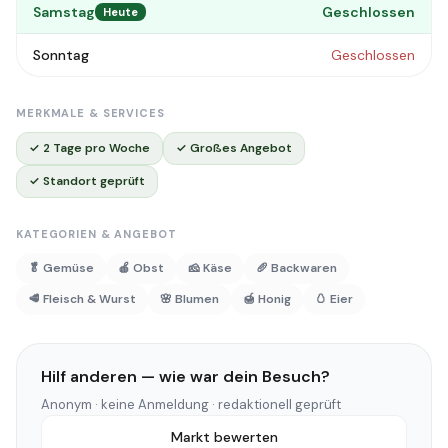
Samstag
Geschlossen
Heute
Sonntag
Geschlossen
MERKMALE & SERVICES
✓ 2 Tage pro Woche
✓ Großes Angebot
✓ Standort geprüft
KATEGORIEN & ANGEBOT
🥬 Gemüse
🍎 Obst
🧀 Käse
🥖 Backwaren
🥩 Fleisch & Wurst
🌸 Blumen
🍯 Honig
🥚 Eier
Hilf anderen — wie war dein Besuch?
Anonym · keine Anmeldung · redaktionell geprüft
Markt bewerten