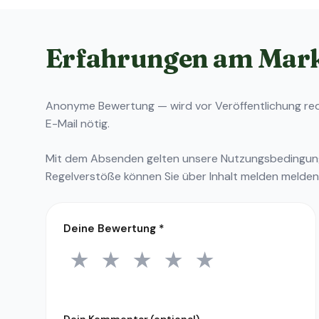
Erfahrungen am Mar
Anonyme Bewertung — wird vor Veröffentlichung reda
E-Mail nötig.
Mit dem Absenden gelten unsere
Nutzungsbedingu
Regelverstöße können Sie über
Inhalt melden
melden
Deine Bewertung
*
★
★
★
★
★
1 Stern
2 Sterne
3 Sterne
4 Sterne
5 Sterne