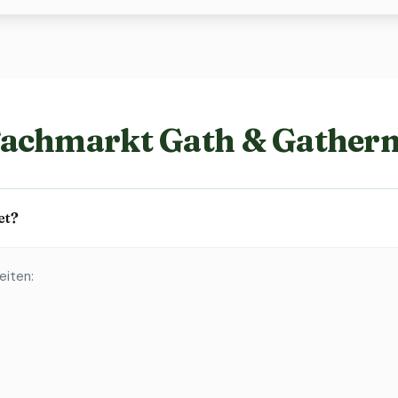
Fachmarkt Gath & Gather
et?
eiten: