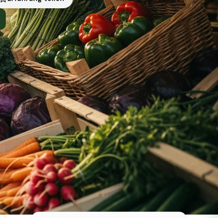
Symbolbild · KI-generiert
Status heute
Heute geschlossen