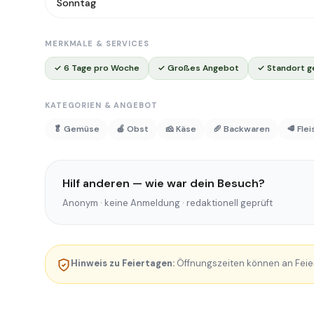
Sonntag
MERKMALE & SERVICES
✓ 6 Tage pro Woche
✓ Großes Angebot
✓ Standort g
KATEGORIEN & ANGEBOT
🥬 Gemüse
🍎 Obst
🧀 Käse
🥖 Backwaren
🥩 Fle
Hilf anderen — wie war dein Besuch?
Anonym · keine Anmeldung · redaktionell geprüft
Hinweis zu Feiertagen:
Öffnungszeiten können an Feie