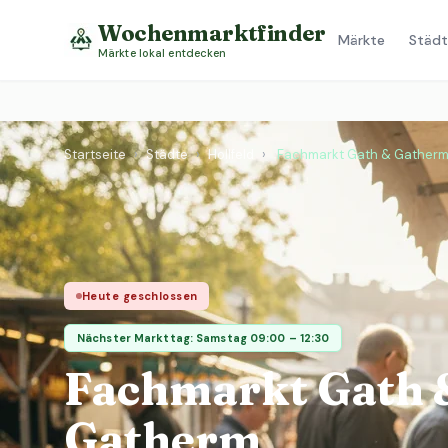
Wochenmarktfinder
Märkte
Städt
Märkte lokal entdecken
Startseite
›
Städte
›
Hollfeld
›
Fachmarkt Gath & Gather
Heute geschlossen
Nächster Markttag: Samstag 09:00 – 12:30
Fachmarkt Gath 
Gatherm