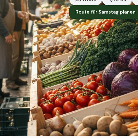
Route für Samstag planen
Standort
Hollfeld