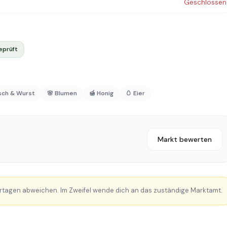
Geschlossen
eprüft
isch & Wurst
🌸 Blumen
🍯 Honig
🥚 Eier
Markt bewerten
rtagen abweichen. Im Zweifel wende dich an das zuständige Marktamt.