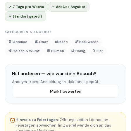
✓ 7 Tage pro Woche
✓ Großes Angebot
✓ Standort geprüft
KATEGORIEN & ANGEBOT
🥬 Gemüse
🍎 Obst
🧀 Käse
🥖 Backwaren
🥩 Fleisch & Wurst
🌸 Blumen
🍯 Honig
🥚 Eier
Hilf anderen — wie war dein Besuch?
Anonym · keine Anmeldung · redaktionell geprüft
Markt bewerten
Hinweis zu Feiertagen:
Öffnungszeiten können an
Feiertagen abweichen. Im Zweifel wende dich an das
zuständige Marktamt.