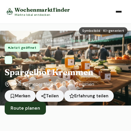
Wochenmarktfinder
Märkte lokal entdecken
Symbolbild · KI-generiert
Startseite
›
Städte
›
Kremmen
›
Spargelhof Kremmen
Jetzt geöffnet
Spargelhof Kremmen
Groß Ziethener Weg 2, 16766, Kremmen
Erfahrung teilen
Merken
Teilen
Route planen