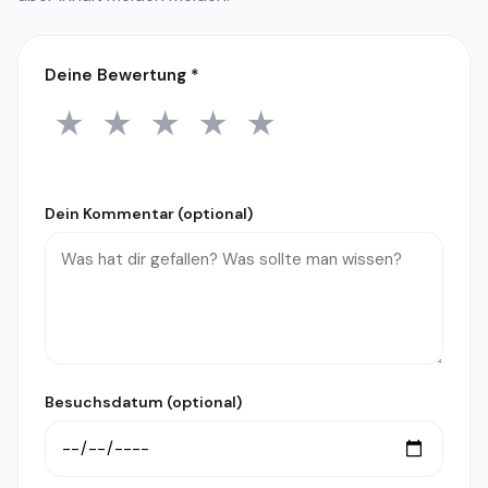
Deine Bewertung
*
★
★
★
★
★
1 Stern
2 Sterne
3 Sterne
4 Sterne
5 Sterne
Dein Kommentar (optional)
Besuchsdatum (optional)