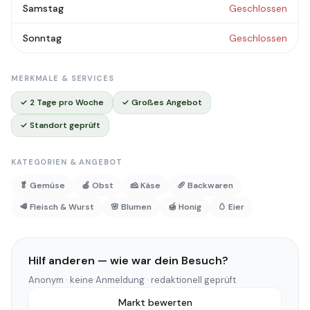
Samstag
Geschlossen
Sonntag
Geschlossen
MERKMALE & SERVICES
✓ 2 Tage pro Woche
✓ Großes Angebot
✓ Standort geprüft
KATEGORIEN & ANGEBOT
🥬 Gemüse
🍎 Obst
🧀 Käse
🥖 Backwaren
🥩 Fleisch & Wurst
🌸 Blumen
🍯 Honig
🥚 Eier
Hilf anderen — wie war dein Besuch?
Anonym · keine Anmeldung · redaktionell geprüft
Markt bewerten