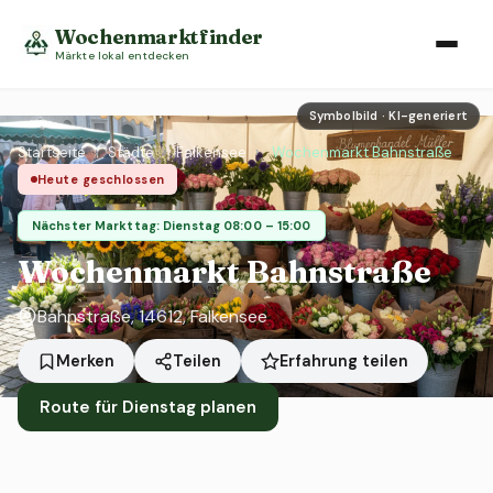
Wochenmarktfinder
Märkte lokal entdecken
Symbolbild · KI-generiert
Startseite
›
Städte
›
Falkensee
›
Wochenmarkt Bahnstraße
Heute geschlossen
Nächster Markttag: Dienstag 08:00 – 15:00
Wochenmarkt Bahnstraße
Bahnstraße, 14612, Falkensee
Erfahrung teilen
Merken
Teilen
Route für Dienstag planen