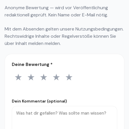
Anonyme Bewertung — wird vor Veröffentlichung
redaktionell geprüft. Kein Name oder E-Mail nötig.
Mit dem Absenden gelten unsere
Nutzungsbedingungen
.
Rechtswidrige Inhalte oder Regelverstöße können Sie
über
Inhalt melden
melden.
Deine Bewertung
*
★
★
★
★
★
1 Stern
2 Sterne
3 Sterne
4 Sterne
5 Sterne
Dein Kommentar (optional)