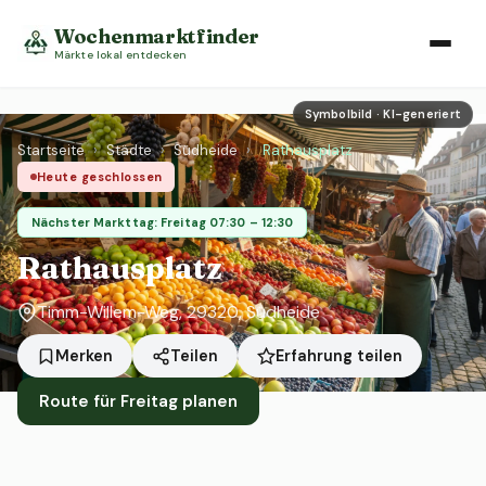
Wochenmarktfinder
Märkte lokal entdecken
Symbolbild · KI-generiert
Startseite
›
Städte
›
Südheide
›
Rathausplatz
Heute geschlossen
Nächster Markttag: Freitag 07:30 – 12:30
Rathausplatz
Timm-Willem-Weg, 29320, Südheide
Erfahrung teilen
Merken
Teilen
Route für Freitag planen