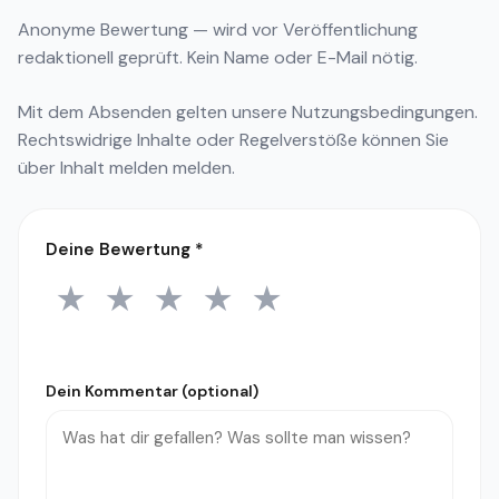
Anonyme Bewertung — wird vor Veröffentlichung
redaktionell geprüft. Kein Name oder E-Mail nötig.
Mit dem Absenden gelten unsere
Nutzungsbedingungen
.
Rechtswidrige Inhalte oder Regelverstöße können Sie
über
Inhalt melden
melden.
Deine Bewertung
*
★
★
★
★
★
1 Stern
2 Sterne
3 Sterne
4 Sterne
5 Sterne
Dein Kommentar (optional)