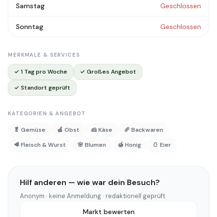
Samstag
Geschlossen
Sonntag
Geschlossen
MERKMALE & SERVICES
✓ 1 Tag pro Woche
✓ Großes Angebot
✓ Standort geprüft
KATEGORIEN & ANGEBOT
🥬 Gemüse
🍎 Obst
🧀 Käse
🥖 Backwaren
🥩 Fleisch & Wurst
🌸 Blumen
🍯 Honig
🥚 Eier
Hilf anderen — wie war dein Besuch?
Anonym · keine Anmeldung · redaktionell geprüft
Markt bewerten