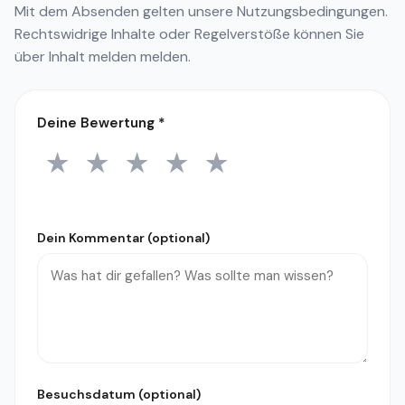
Mit dem Absenden gelten unsere
Nutzungsbedingungen
.
Rechtswidrige Inhalte oder Regelverstöße können Sie
über
Inhalt melden
melden.
Deine Bewertung
*
★
★
★
★
★
1 Stern
2 Sterne
3 Sterne
4 Sterne
5 Sterne
Dein Kommentar (optional)
Besuchsdatum (optional)