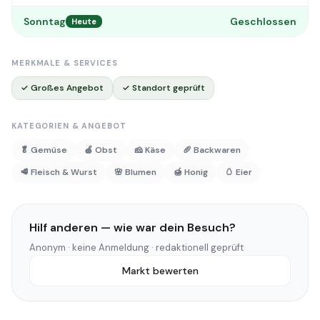
Sonntag
Geschlossen
Heute
MERKMALE & SERVICES
✓ Großes Angebot
✓ Standort geprüft
KATEGORIEN & ANGEBOT
🥬 Gemüse
🍎 Obst
🧀 Käse
🥖 Backwaren
🥩 Fleisch & Wurst
🌸 Blumen
🍯 Honig
🥚 Eier
Hilf anderen — wie war dein Besuch?
Anonym · keine Anmeldung · redaktionell geprüft
Markt bewerten