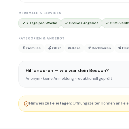
MERKMALE & SERVICES
✓ 7 Tage pro Woche
✓ Großes Angebot
✓ OSM-verifi
KATEGORIEN & ANGEBOT
🥬 Gemüse
🍎 Obst
🧀 Käse
🥖 Backwaren
🥩 Fle
Hilf anderen — wie war dein Besuch?
Anonym · keine Anmeldung · redaktionell geprüft
Hinweis zu Feiertagen:
Öffnungszeiten können an Feie