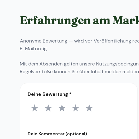
Erfahrungen am Mar
Anonyme Bewertung — wird vor Veröffentlichung reda
E-Mail nötig.
Mit dem Absenden gelten unsere
Nutzungsbedingu
Regelverstöße können Sie über
Inhalt melden
melden
Deine Bewertung
*
★
★
★
★
★
1 Stern
2 Sterne
3 Sterne
4 Sterne
5 Sterne
Dein Kommentar (optional)