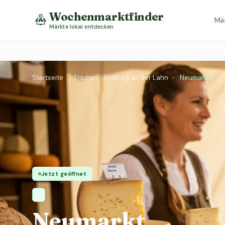
Wochenmarktfinder
Mä
Märkte lokal entdecken
Startseite
›
Städte
›
Limburg an der Lahn
›
Neumarkt
Jetzt geöffnet
Neumarkt