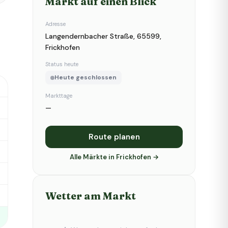
Markt auf einen Blick
Adresse
Langendernbacher Straße, 65599,
Frickhofen
Status heute
Heute geschlossen
Markttage
—
Route planen
Alle Märkte in Frickhofen →
Wetter am Markt