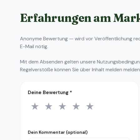
Erfahrungen am Mar
Anonyme Bewertung — wird vor Veröffentlichung reda
E-Mail nötig.
Mit dem Absenden gelten unsere
Nutzungsbedingu
Regelverstöße können Sie über
Inhalt melden
melden
Deine Bewertung
*
★
★
★
★
★
1 Stern
2 Sterne
3 Sterne
4 Sterne
5 Sterne
Dein Kommentar (optional)