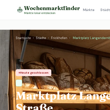
Wochenmarktfinder
Märkte
Städt
Märkte lokal entdecken
Startseite
›
Städte
›
Frickhofen
›
Marktplatz Langendern
Heute geschlossen
Marktplatz Lang
Straße