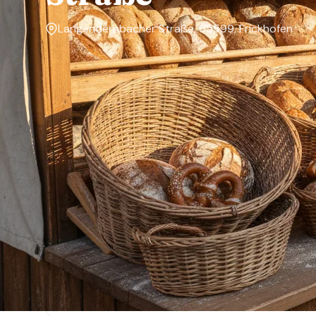
Langendernbacher Straße, 65599, Frickhofen
Markttage
—
Über den Markt