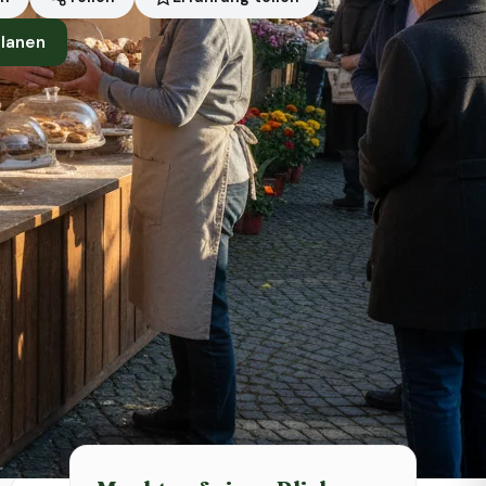
planen
Symbolbild · KI-generiert
Status heute
Heute geschlossen