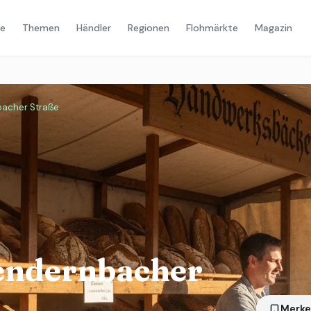
e
Themen
Händler
Regionen
Flohmärkte
Magazin
bacher Straße
endernbacher
Merk