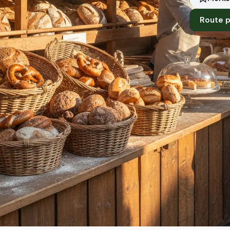
Route 
Standort
Frickhofen
Händler