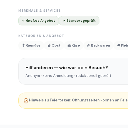
MERKMALE & SERVICES
✓ Großes Angebot
✓ Standort geprüft
KATEGORIEN & ANGEBOT
🥬 Gemüse
🍎 Obst
🧀 Käse
🥖 Backwaren
🥩 Fle
Hilf anderen — wie war dein Besuch?
Anonym · keine Anmeldung · redaktionell geprüft
Hinweis zu Feiertagen:
Öffnungszeiten können an Feie