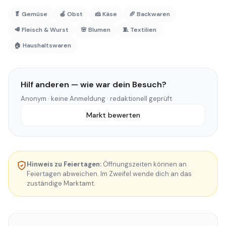
🥬 Gemüse
🍎 Obst
🧀 Käse
🥖 Backwaren
🥩 Fleisch & Wurst
🌸 Blumen
🧵 Textilien
🏠 Haushaltswaren
Hilf anderen — wie war dein Besuch?
Anonym · keine Anmeldung · redaktionell geprüft
Markt bewerten
Hinweis zu Feiertagen:
Öffnungszeiten können an
Feiertagen abweichen. Im Zweifel wende dich an das
zuständige Marktamt.