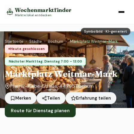
Wochenmarktfinder
Märkte lokal entdecken
Symbolbild · KI-generiert
Startseite
›
Städte
›
Bochum
›
Marktplatz Weitmar-Mark
Heute geschlossen
Nächster Markttag: Dienstag 7:00 – 13:00
Marktplatz Weitmar-Mark
Pfarrer-Halbe-Straße, 44795 Bochum
Erfahrung teilen
Merken
Teilen
Route für Dienstag planen