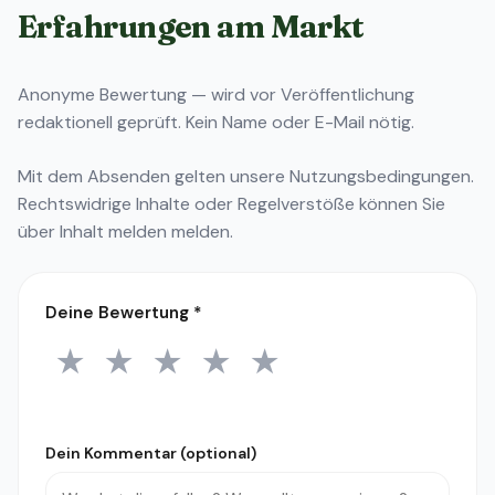
Erfahrungen am Markt
Anonyme Bewertung — wird vor Veröffentlichung
redaktionell geprüft. Kein Name oder E-Mail nötig.
Mit dem Absenden gelten unsere
Nutzungsbedingungen
.
Rechtswidrige Inhalte oder Regelverstöße können Sie
über
Inhalt melden
melden.
Deine Bewertung
*
★
★
★
★
★
1 Stern
2 Sterne
3 Sterne
4 Sterne
5 Sterne
Dein Kommentar (optional)