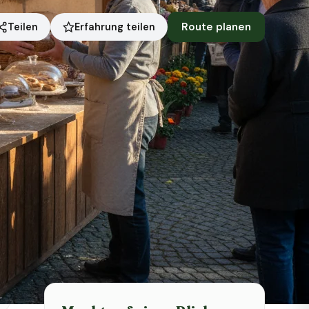
Route planen
Erfahrung teilen
Teilen
Symbolbild · KI-generiert
Status heute
Heute geschlossen