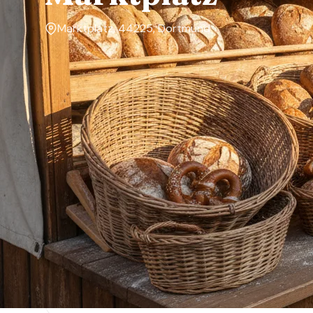
Marktplatz, 44225, Dortmund
Markttage
—
Über den Markt