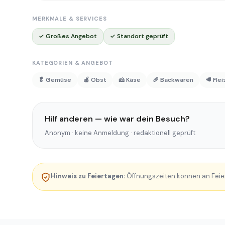
MERKMALE & SERVICES
✓ Großes Angebot
✓ Standort geprüft
KATEGORIEN & ANGEBOT
🥬 Gemüse
🍎 Obst
🧀 Käse
🥖 Backwaren
🥩 Fle
Hilf anderen — wie war dein Besuch?
Anonym · keine Anmeldung · redaktionell geprüft
Hinweis zu Feiertagen:
Öffnungszeiten können an Feie