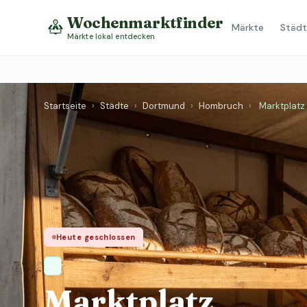
Wochenmarktfinder
Märkte
Städt
Märkte lokal entdecken
Startseite
›
Städte
›
Dortmund
›
Hombruch
›
Marktplatz
Heute geschlossen
Marktplatz