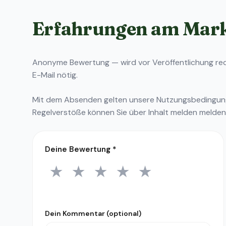
Erfahrungen am Mar
Anonyme Bewertung — wird vor Veröffentlichung reda
E-Mail nötig.
Mit dem Absenden gelten unsere
Nutzungsbedingu
Regelverstöße können Sie über
Inhalt melden
melden
Deine Bewertung
*
★
★
★
★
★
1 Stern
2 Sterne
3 Sterne
4 Sterne
5 Sterne
Dein Kommentar (optional)