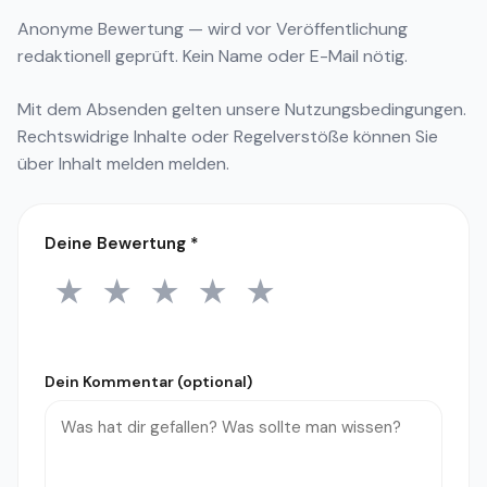
Anonyme Bewertung — wird vor Veröffentlichung
redaktionell geprüft. Kein Name oder E-Mail nötig.
Mit dem Absenden gelten unsere
Nutzungsbedingungen
.
Rechtswidrige Inhalte oder Regelverstöße können Sie
über
Inhalt melden
melden.
Deine Bewertung
*
★
★
★
★
★
1 Stern
2 Sterne
3 Sterne
4 Sterne
5 Sterne
Dein Kommentar (optional)