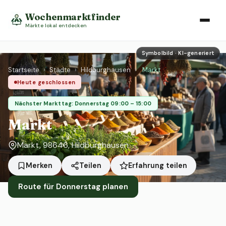
Wochenmarktfinder
Märkte lokal entdecken
Symbolbild · KI-generiert
Startseite
›
Städte
›
Hildburghausen
›
Markt
Heute geschlossen
Nächster Markttag: Donnerstag 09:00 – 15:00
Markt
Markt, 98646, Hildburghausen
Erfahrung teilen
Merken
Teilen
Route für Donnerstag planen