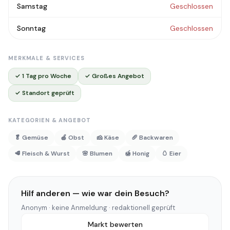
Samstag
Geschlossen
Sonntag
Geschlossen
MERKMALE & SERVICES
✓ 1 Tag pro Woche
✓ Großes Angebot
✓ Standort geprüft
KATEGORIEN & ANGEBOT
🥬 Gemüse
🍎 Obst
🧀 Käse
🥖 Backwaren
🥩 Fleisch & Wurst
🌸 Blumen
🍯 Honig
🥚 Eier
Hilf anderen — wie war dein Besuch?
Anonym · keine Anmeldung · redaktionell geprüft
Markt bewerten