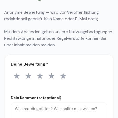
Anonyme Bewertung — wird vor Veröffentlichung
redaktionell geprüft. Kein Name oder E-Mail nötig.
Mit dem Absenden gelten unsere
Nutzungsbedingungen
.
Rechtswidrige Inhalte oder Regelverstöße können Sie
über
Inhalt melden
melden.
Deine Bewertung
*
★
★
★
★
★
1 Stern
2 Sterne
3 Sterne
4 Sterne
5 Sterne
Dein Kommentar (optional)