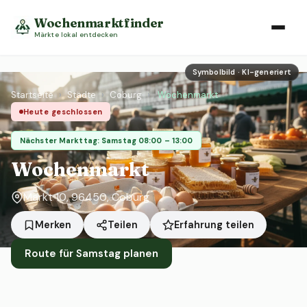
Wochenmarktfinder
Märkte lokal entdecken
Symbolbild · KI-generiert
Startseite
›
Städte
›
Coburg
›
Wochenmarkt
Heute geschlossen
Nächster Markttag: Samstag 08:00 – 13:00
Wochenmarkt
Markt 10, 96450, Coburg
Erfahrung teilen
Merken
Teilen
Route für Samstag planen