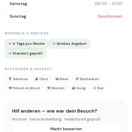
Samstag
08:00 – 13:00
Sonntag
Geschlossen
MERKMALE & SERVICES
✓ 4 Tage pro Woche
✓ Großes Angebot
✓ Standort geprüft
KATEGORIEN & ANGEBOT
🥬 Gemüse
🍎 Obst
🧀 Käse
🥖 Backwaren
🥩 Fleisch & Wurst
🌸 Blumen
🍯 Honig
🥚 Eier
Hilf anderen — wie war dein Besuch?
Anonym · keine Anmeldung · redaktionell geprüft
Markt bewerten