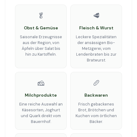
🥬
🥩
Obst & Gemüse
Fleisch & Wurst
Saisonale Erzeugnisse
Leckere Spezialitäten
aus der Region, von
der ansässigen Bio-
Äpfeln über Salat bis
Metzgerei, vom
hin zu Kartoffeln.
Lendenbraten bis zur
Bratwurst.
🧀
🥖
Milchprodukte
Backwaren
Eine reiche Auswahl an
Frisch gebackenes
Käsesorten, Joghurt
Brot, Brötchen und
und Quark direkt vom
Kuchen vom örtlichen
Bauernhof.
Bäcker.