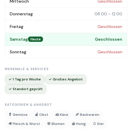
Mittwoch
Geschlossen
Donnerstag
08:00 – 12:00
Freitag
Geschlossen
Samstag
Geschlossen
Heute
Sonntag
Geschlossen
MERKMALE & SERVICES
✓ 1 Tag pro Woche
✓ Großes Angebot
✓ Standort geprüft
KATEGORIEN & ANGEBOT
🥬 Gemüse
🍎 Obst
🧀 Käse
🥖 Backwaren
🥩 Fleisch & Wurst
🌸 Blumen
🍯 Honig
🥚 Eier