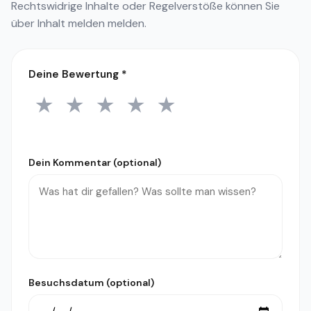
Rechtswidrige Inhalte oder Regelverstöße können Sie
über
Inhalt melden
melden.
Deine Bewertung
*
★
★
★
★
★
1 Stern
2 Sterne
3 Sterne
4 Sterne
5 Sterne
Dein Kommentar (optional)
Besuchsdatum (optional)