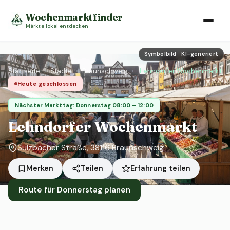
Wochenmarktfinder
Märkte lokal entdecken
Symbolbild · KI-generiert
Startseite
›
Städte
›
Braunschweig
›
Lehndorfer Wochenmarkt
Heute geschlossen
Nächster Markttag: Donnerstag 08:00 – 12:00
Lehndorfer Wochenmarkt
Sulzbacher Straße, 38116 Braunschweig
Erfahrung teilen
Merken
Teilen
Route für Donnerstag planen