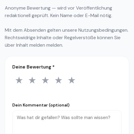
Anonyme Bewertung — wird vor Veröffentlichung
redaktionell geprüft. Kein Name oder E-Mail nötig.
Mit dem Absenden gelten unsere
Nutzungsbedingungen
.
Rechtswidrige Inhalte oder Regelverstöße können Sie
über
Inhalt melden
melden.
Deine Bewertung
*
★
★
★
★
★
1 Stern
2 Sterne
3 Sterne
4 Sterne
5 Sterne
Dein Kommentar (optional)