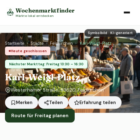
Wochenmarktfinder
Märkte lokal entdecken
Symbolbild · KI-generiert
Startseite
›
Städte
›
Feldkirchen
›
Karl-Weigl-Platz
Heute geschlossen
Nächster Markttag: Freitag 13:30 – 16:30
Karl-Weigl-Platz
Westerhamer Straße, 83620, Feldkirchen
Erfahrung teilen
Merken
Teilen
Route für Freitag planen