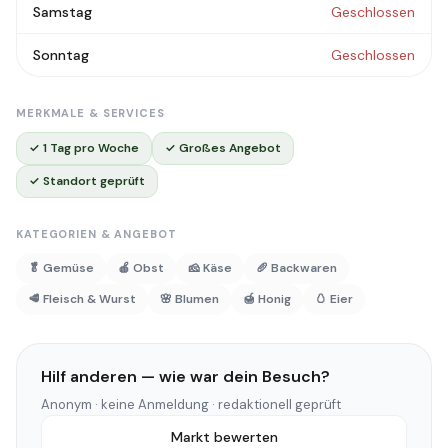
Samstag
Geschlossen
Sonntag
Geschlossen
MERKMALE & SERVICES
✓ 1 Tag pro Woche
✓ Großes Angebot
✓ Standort geprüft
KATEGORIEN & ANGEBOT
🥬 Gemüse
🍎 Obst
🧀 Käse
🥖 Backwaren
🥩 Fleisch & Wurst
🌸 Blumen
🍯 Honig
🥚 Eier
Hilf anderen — wie war dein Besuch?
Anonym · keine Anmeldung · redaktionell geprüft
Markt bewerten