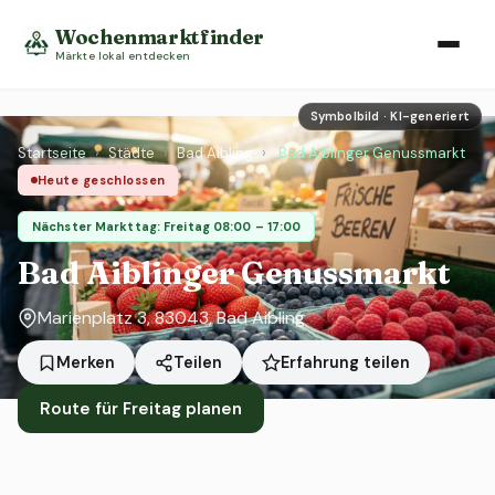
Wochenmarktfinder
Märkte lokal entdecken
Symbolbild · KI-generiert
Startseite
›
Städte
›
Bad Aibling
›
Bad Aiblinger Genussmarkt
Heute geschlossen
Nächster Markttag: Freitag 08:00 – 17:00
Bad Aiblinger Genussmarkt
Marienplatz 3, 83043, Bad Aibling
Erfahrung teilen
Merken
Teilen
Route für Freitag planen