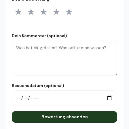
★
★
★
★
★
1 Stern
2 Sterne
3 Sterne
4 Sterne
5 Sterne
Dein Kommentar (optional)
Besuchsdatum (optional)
Bewertung absenden