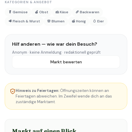
KATEGORIEN & ANGEBOT
🥬 Gemüse
🍎 Obst
🧀 Käse
🥖 Backwaren
🥩 Fleisch & Wurst
🌸 Blumen
🍯 Honig
🥚 Eier
Hilf anderen — wie war dein Besuch?
Anonym · keine Anmeldung · redaktionell geprüft
Markt bewerten
Hinweis zu Feiertagen:
Öffnungszeiten können an
Feiertagen abweichen. Im Zweifel wende dich an das
zuständige Marktamt.
Markt auf einen Blick