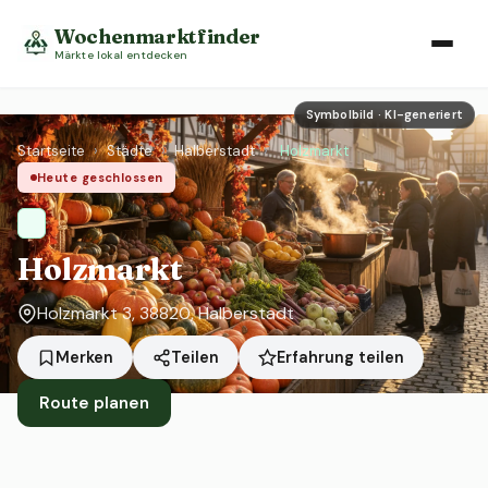
Wochenmarktfinder
Märkte lokal entdecken
Symbolbild · KI-generiert
Startseite
›
Städte
›
Halberstadt
›
Holzmarkt
Heute geschlossen
Holzmarkt
Holzmarkt 3, 38820, Halberstadt
Erfahrung teilen
Merken
Teilen
Route planen