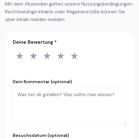
Mit dem Absenden gelten unsere
Nutzungsbedingungen
.
Rechtswidrige Inhalte oder Regelverstöße können Sie
über
Inhalt melden
melden.
Deine Bewertung
*
★
★
★
★
★
1 Stern
2 Sterne
3 Sterne
4 Sterne
5 Sterne
Dein Kommentar (optional)
Besuchsdatum (optional)