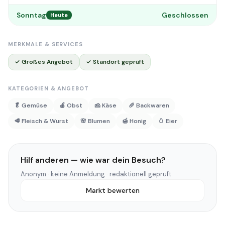
Sonntag
Geschlossen
Heute
MERKMALE & SERVICES
✓ Großes Angebot
✓ Standort geprüft
KATEGORIEN & ANGEBOT
🥬 Gemüse
🍎 Obst
🧀 Käse
🥖 Backwaren
🥩 Fleisch & Wurst
🌸 Blumen
🍯 Honig
🥚 Eier
Hilf anderen — wie war dein Besuch?
Anonym · keine Anmeldung · redaktionell geprüft
Markt bewerten