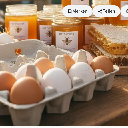
Merken
Teilen
Standort
München
Händler