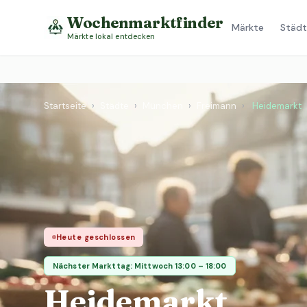
Wochenmarktfinder
Märkte
Städt
Märkte lokal entdecken
Startseite
›
Städte
›
München
›
Freimann
›
Heidemarkt
Heute geschlossen
Nächster Markttag: Mittwoch 13:00 – 18:00
Heidemarkt