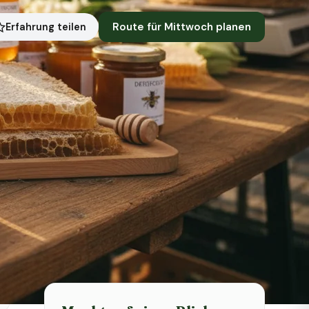
Route für Mittwoch planen
Erfahrung teilen
Symbolbild · KI-generiert
Status heute
Heute geschlossen