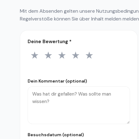
Mit dem Absenden gelten unsere
Nutzungsbedingu
Regelverstöße können Sie über
Inhalt melden
melden
Deine Bewertung
*
★
★
★
★
★
1 Stern
2 Sterne
3 Sterne
4 Sterne
5 Sterne
Dein Kommentar (optional)
Besuchsdatum (optional)