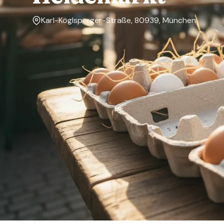
Karl-Köglsperger-Straße, 80939, München
Markttage
Mittwoch
Über den Markt