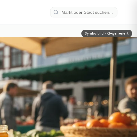
Symbolbild · KI-generiert