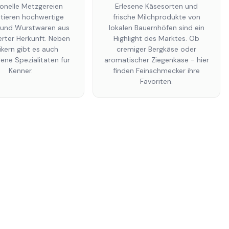
ionelle Metzgereien
Erlesene Käsesorten und
tieren hochwertige
frische Milchprodukte von
- und Wurstwaren aus
lokalen Bauernhöfen sind ein
ierter Herkunft. Neben
Highlight des Marktes. Ob
ikern gibt es auch
cremiger Bergkäse oder
lene Spezialitäten für
aromatischer Ziegenkäse - hier
Kenner.
finden Feinschmecker ihre
Favoriten.