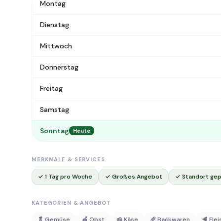
Montag
Dienstag
Mittwoch
Donnerstag
Freitag
Samstag
Sonntag
Heute
MERKMALE & SERVICES
✓ 1 Tag pro Woche
✓ Großes Angebot
✓ Standort gep
KATEGORIEN & ANGEBOT
🥬 Gemüse
🍎 Obst
🧀 Käse
🥖 Backwaren
🥩 Fle