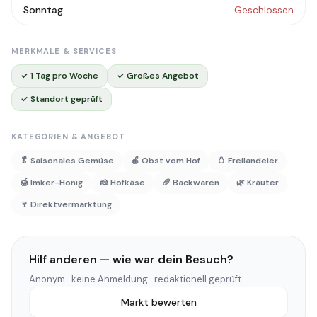
Sonntag
Geschlossen
MERKMALE & SERVICES
✓ 1 Tag pro Woche
✓ Großes Angebot
✓ Standort geprüft
KATEGORIEN & ANGEBOT
🥬 Saisonales Gemüse
🍎 Obst vom Hof
🥚 Freilandeier
🍯 Imker-Honig
🧀 Hofkäse
🥖 Backwaren
🌿 Kräuter
🍷 Direktvermarktung
Hilf anderen — wie war dein Besuch?
Anonym · keine Anmeldung · redaktionell geprüft
Markt bewerten