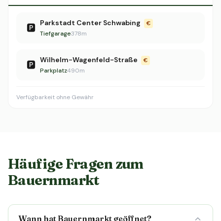
Parkstadt Center Schwabing
€
🅿️
Tiefgarage
378m
Wilhelm-Wagenfeld-Straße
€
🅿️
Parkplatz
490m
Verfügbarkeit ohne Gewähr
Häufige Fragen zum
Bauernmarkt
Wann hat Bauernmarkt geöffnet?