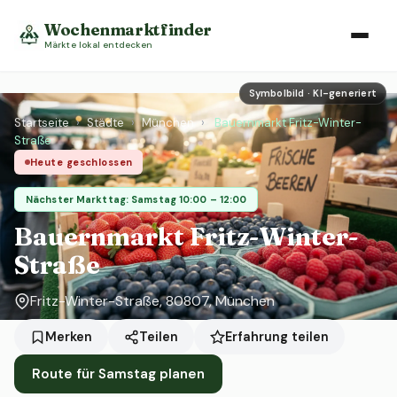
Wochenmarktfinder
Märkte lokal entdecken
Symbolbild · KI-generiert
Startseite
›
Städte
›
München
›
Bauernmarkt Fritz-Winter-
Straße
Heute geschlossen
Nächster Markttag: Samstag 10:00 – 12:00
Bauernmarkt Fritz-Winter-
Straße
Fritz-Winter-Straße, 80807, München
Erfahrung teilen
Merken
Teilen
Route für Samstag planen