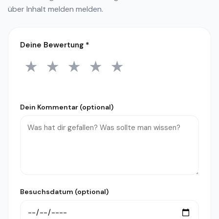
über
Inhalt melden
melden.
Deine Bewertung
*
★
★
★
★
★
1 Stern
2 Sterne
3 Sterne
4 Sterne
5 Sterne
Dein Kommentar (optional)
Besuchsdatum (optional)