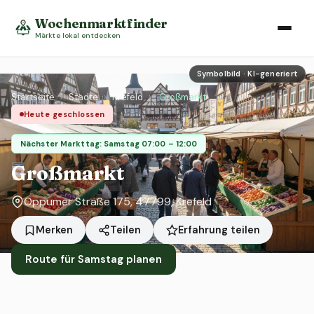
Wochenmarktfinder
Märkte lokal entdecken
Symbolbild · KI-generiert
Startseite
›
Städte
›
Krefeld
›
Großmarkt
Heute geschlossen
Nächster Markttag: Samstag 07:00 – 12:00
Großmarkt
Oppumer Straße 175, 47799, Krefeld
Erfahrung teilen
Merken
Teilen
Route für Samstag planen