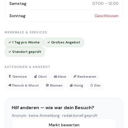
Samstag
07:00 – 12:00
Sonntag
Geschlossen
MERKMALE & SERVICES
✓ 1 Tag pro Woche
✓ Großes Angebot
✓ Standort geprüft
KATEGORIEN & ANGEBOT
🥬 Gemüse
🍎 Obst
🧀 Käse
🥖 Backwaren
🥩 Fleisch & Wurst
🌸 Blumen
🍯 Honig
🥚 Eier
Hilf anderen — wie war dein Besuch?
Anonym · keine Anmeldung · redaktionell geprüft
Markt bewerten