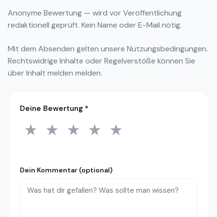
Anonyme Bewertung — wird vor Veröffentlichung
redaktionell geprüft. Kein Name oder E-Mail nötig.
Mit dem Absenden gelten unsere
Nutzungsbedingungen
.
Rechtswidrige Inhalte oder Regelverstöße können Sie
über
Inhalt melden
melden.
Deine Bewertung
*
★
★
★
★
★
1 Stern
2 Sterne
3 Sterne
4 Sterne
5 Sterne
Dein Kommentar (optional)