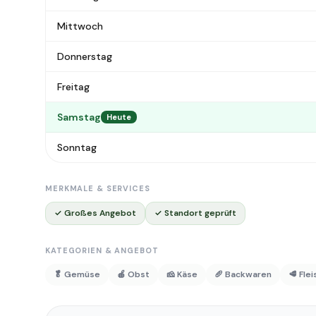
Mittwoch
Donnerstag
Freitag
Samstag
Heute
Sonntag
MERKMALE & SERVICES
✓ Großes Angebot
✓ Standort geprüft
KATEGORIEN & ANGEBOT
🥬 Gemüse
🍎 Obst
🧀 Käse
🥖 Backwaren
🥩 Fle