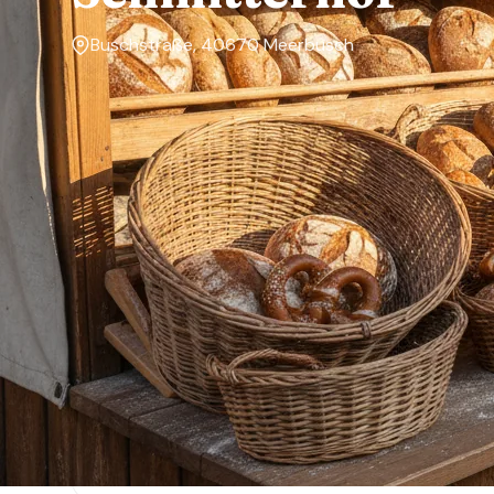
Buschstraße, 40670 Meerbusch
Markttage
—
Über den Markt