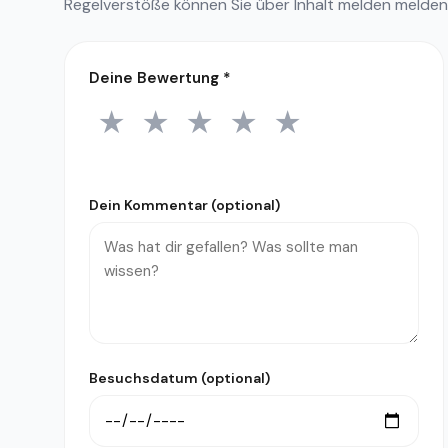
Regelverstöße können Sie über
Inhalt melden
melden
Deine Bewertung
*
★
★
★
★
★
1 Stern
2 Sterne
3 Sterne
4 Sterne
5 Sterne
Dein Kommentar (optional)
Besuchsdatum (optional)