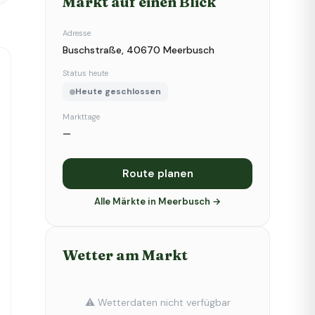
Markt auf einen Blick
Adresse
Buschstraße, 40670 Meerbusch
Status heute
Heute geschlossen
Markttage
—
Route planen
Alle Märkte in Meerbusch →
Wetter am Markt
⚠️ Wetterdaten nicht verfügbar