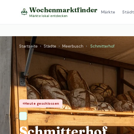
Wochenmarktfinder
Märkte
Städt
Märkte lokal entdecken
Startseite
›
Städte
›
Meerbusch
›
Schmitterhof
Heute geschlossen
Schmitterhof