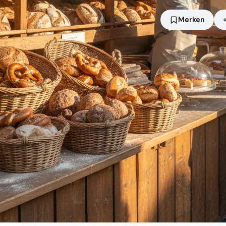
Merken
Standort
Meerbusch
Händler