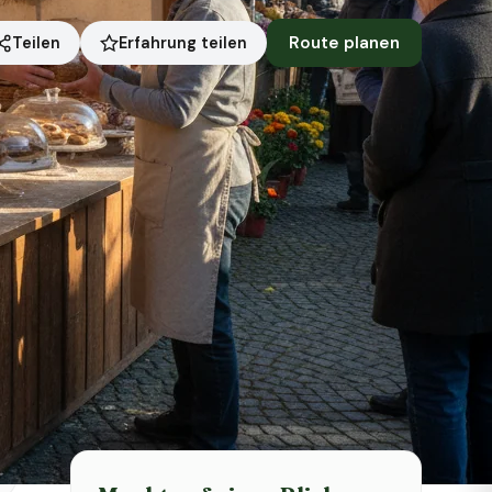
Route planen
Erfahrung teilen
Teilen
Symbolbild · KI-generiert
Status heute
Heute geschlossen