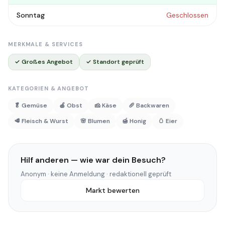
Sonntag
Geschlossen
MERKMALE & SERVICES
✓ Großes Angebot
✓ Standort geprüft
KATEGORIEN & ANGEBOT
🥬 Gemüse
🍎 Obst
🧀 Käse
🥖 Backwaren
🥩 Fleisch & Wurst
🌸 Blumen
🍯 Honig
🥚 Eier
Hilf anderen — wie war dein Besuch?
Anonym · keine Anmeldung · redaktionell geprüft
Markt bewerten