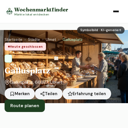
Wochenmarktfinder
Märkte lokal entdecken
Symbolbild · KI-generiert
Startseite
›
Städte
›
Ulmet
›
Gallusplatz
Heute geschlossen
Gallusplatz
Gallusplatz, 66887, Ulmet
Erfahrung teilen
Merken
Teilen
Route planen