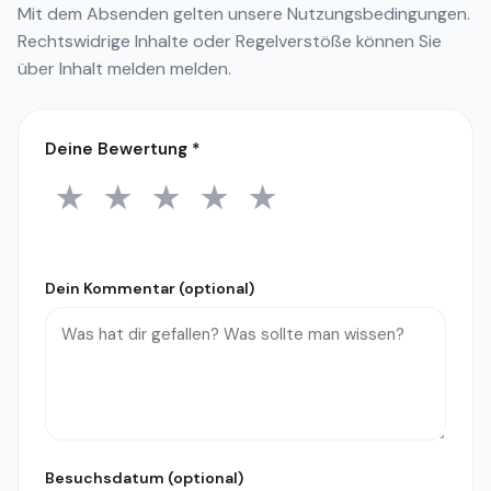
Mit dem Absenden gelten unsere
Nutzungsbedingungen
.
Rechtswidrige Inhalte oder Regelverstöße können Sie
über
Inhalt melden
melden.
Deine Bewertung
*
★
★
★
★
★
1 Stern
2 Sterne
3 Sterne
4 Sterne
5 Sterne
Dein Kommentar (optional)
Besuchsdatum (optional)