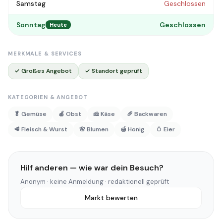
Samstag
Geschlossen
Sonntag
Geschlossen
Heute
MERKMALE & SERVICES
✓ Großes Angebot
✓ Standort geprüft
KATEGORIEN & ANGEBOT
🥬 Gemüse
🍎 Obst
🧀 Käse
🥖 Backwaren
🥩 Fleisch & Wurst
🌸 Blumen
🍯 Honig
🥚 Eier
Hilf anderen — wie war dein Besuch?
Anonym · keine Anmeldung · redaktionell geprüft
Markt bewerten