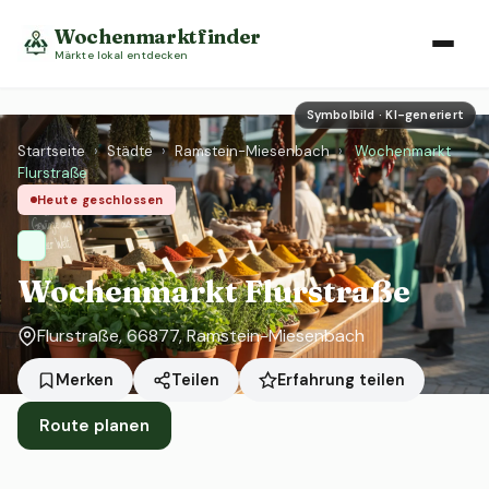
Wochenmarktfinder
Märkte lokal entdecken
Symbolbild · KI-generiert
Startseite
›
Städte
›
Ramstein-Miesenbach
›
Wochenmarkt
Flurstraße
Heute geschlossen
Wochenmarkt Flurstraße
Flurstraße, 66877, Ramstein-Miesenbach
Erfahrung teilen
Merken
Teilen
Route planen