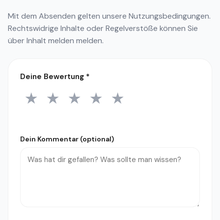
Mit dem Absenden gelten unsere
Nutzungsbedingungen
.
Rechtswidrige Inhalte oder Regelverstöße können Sie
über
Inhalt melden
melden.
Deine Bewertung
*
★
★
★
★
★
1 Stern
2 Sterne
3 Sterne
4 Sterne
5 Sterne
Dein Kommentar (optional)