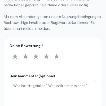
redaktionell geprüft. Kein Name oder E-Mail nötig.
Mit dem Absenden gelten unsere
Nutzungsbedingungen
.
Rechtswidrige Inhalte oder Regelverstöße können Sie
über
Inhalt melden
melden.
Deine Bewertung
*
★
★
★
★
★
1 Stern
2 Sterne
3 Sterne
4 Sterne
5 Sterne
Dein Kommentar (optional)