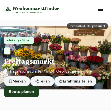
Wochenmarktfinder
Märkte lokal entdecken
Symbolbild · KI-generiert
Startseite
›
Städte
›
Georgsmarienhütte
›
Freitagsmarkt
Jetzt geöffnet
Freitagsmarkt
Hindenburgstraße, 49124, Georgsmarienhütte
Erfahrung teilen
Merken
Teilen
Route planen