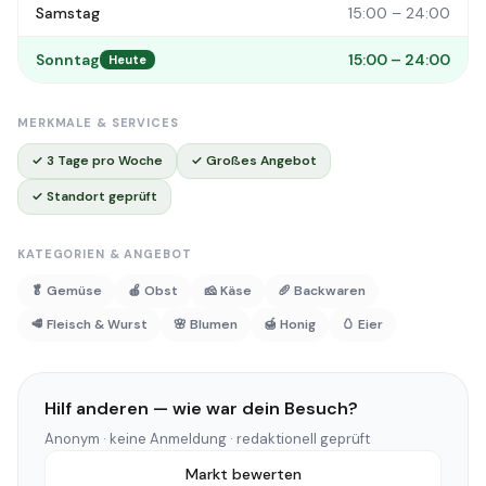
Samstag
15:00 – 24:00
Sonntag
15:00 – 24:00
Heute
MERKMALE & SERVICES
✓ 3 Tage pro Woche
✓ Großes Angebot
✓ Standort geprüft
KATEGORIEN & ANGEBOT
🥬 Gemüse
🍎 Obst
🧀 Käse
🥖 Backwaren
🥩 Fleisch & Wurst
🌸 Blumen
🍯 Honig
🥚 Eier
Hilf anderen — wie war dein Besuch?
Anonym · keine Anmeldung · redaktionell geprüft
Markt bewerten