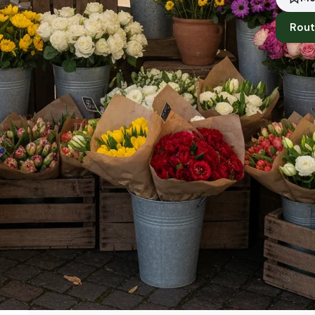
Rout
Standort
Osnabrück
Händler