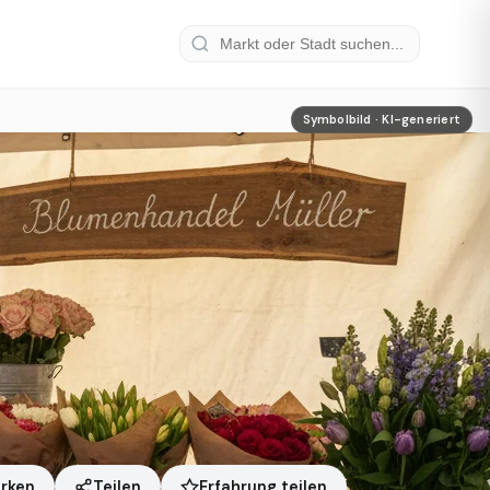
Symbolbild · KI-generiert
Erfahrung teilen
rken
Teilen