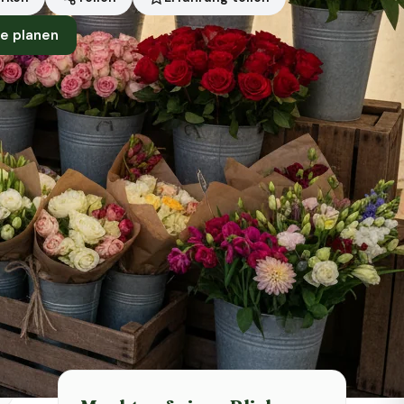
e planen
Symbolbild · KI-generiert
Status heute
Heute geschlossen