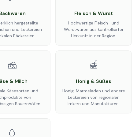
Backwaren
Fleisch & Wurst
rklich hergestellte
Hochwertige Fleisch- und
uchen und Leckereien
Wurstwaren aus kontrollierter
okalen Bäckereien.
Herkunft in der Region.
🧀
🍯
äse & Milch
Honig & Süßes
ale Käsesorten und
Honig, Marmeladen und andere
lchprodukte von
Leckereien von regionalen
ässigen Bauernhöfen.
Imkern und Manufakturen.
🥚