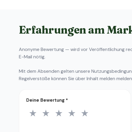
Erfahrungen am Mar
Anonyme Bewertung — wird vor Veröffentlichung reda
E-Mail nötig.
Mit dem Absenden gelten unsere
Nutzungsbedingu
Regelverstöße können Sie über
Inhalt melden
melden
Deine Bewertung
*
★
★
★
★
★
1 Stern
2 Sterne
3 Sterne
4 Sterne
5 Sterne