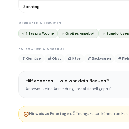
Sonntag
MERKMALE & SERVICES
✓ 1 Tag pro Woche
✓ Großes Angebot
✓ Standort gep
KATEGORIEN & ANGEBOT
🥬 Gemüse
🍎 Obst
🧀 Käse
🥖 Backwaren
🥩 Fle
Hilf anderen — wie war dein Besuch?
Anonym · keine Anmeldung · redaktionell geprüft
Hinweis zu Feiertagen:
Öffnungszeiten können an Feie