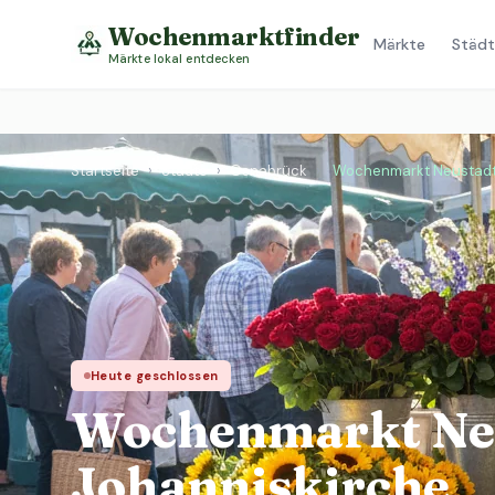
Wochenmarktfinder
Märkte
Städt
Märkte lokal entdecken
Startseite
›
Städte
›
Osnabrück
›
Wochenmarkt Neustadt 
Heute geschlossen
Wochenmarkt Neu
Johanniskirche