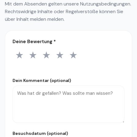
Mit dem Absenden gelten unsere
Nutzungsbedingungen
.
Rechtswidrige Inhalte oder Regelverstöße können Sie
über
Inhalt melden
melden.
Deine Bewertung
*
★
★
★
★
★
1 Stern
2 Sterne
3 Sterne
4 Sterne
5 Sterne
Dein Kommentar (optional)
Besuchsdatum (optional)