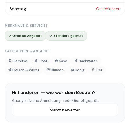
Sonntag
Geschlossen
MERKMALE & SERVICES
✓ Großes Angebot
✓ Standort geprüft
KATEGORIEN & ANGEBOT
🥬 Gemüse
🍎 Obst
🧀 Käse
🥖 Backwaren
🥩 Fleisch & Wurst
🌸 Blumen
🍯 Honig
🥚 Eier
Hilf anderen — wie war dein Besuch?
Anonym · keine Anmeldung · redaktionell geprüft
Markt bewerten