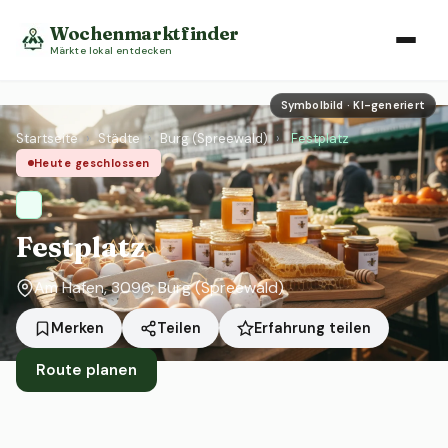
Wochenmarktfinder
Märkte lokal entdecken
Symbolbild · KI-generiert
Startseite
›
Städte
›
Burg (Spreewald)
›
Festplatz
Heute geschlossen
Festplatz
Am Hafen, 3096, Burg (Spreewald)
Erfahrung teilen
Merken
Teilen
Route planen