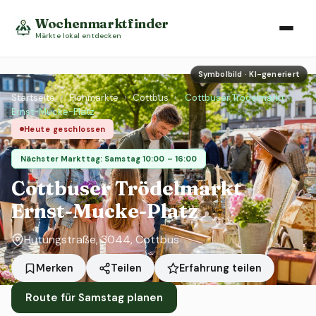
Wochenmarktfinder
Märkte lokal entdecken
Symbolbild · KI-generiert
Startseite
›
Flohmärkte
›
Cottbus
›
Cottbuser Trödelmarkt
Ernst-Mucke-Platz
Heute geschlossen
Nächster Markttag: Samstag 10:00 – 16:00
Cottbuser Trödelmarkt
Ernst-Mucke-Platz
Hutungstraße, 3044, Cottbus
Erfahrung teilen
Merken
Teilen
Route für Samstag planen