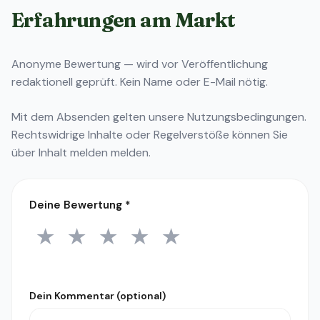
Erfahrungen am Markt
Anonyme Bewertung — wird vor Veröffentlichung
redaktionell geprüft. Kein Name oder E-Mail nötig.
Mit dem Absenden gelten unsere
Nutzungsbedingungen
.
Rechtswidrige Inhalte oder Regelverstöße können Sie
über
Inhalt melden
melden.
Deine Bewertung
*
★
★
★
★
★
1 Stern
2 Sterne
3 Sterne
4 Sterne
5 Sterne
Dein Kommentar (optional)