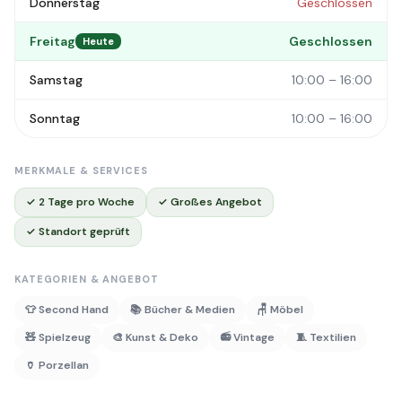
Donnerstag
Geschlossen
Freitag
Geschlossen
Heute
Samstag
10:00 – 16:00
Sonntag
10:00 – 16:00
MERKMALE & SERVICES
✓ 2 Tage pro Woche
✓ Großes Angebot
✓ Standort geprüft
KATEGORIEN & ANGEBOT
👕 Second Hand
📚 Bücher & Medien
🪑 Möbel
🧸 Spielzeug
🎨 Kunst & Deko
📻 Vintage
🧵 Textilien
🏺 Porzellan