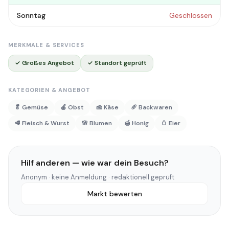
Sonntag
Geschlossen
MERKMALE & SERVICES
✓ Großes Angebot
✓ Standort geprüft
KATEGORIEN & ANGEBOT
🥬 Gemüse
🍎 Obst
🧀 Käse
🥖 Backwaren
🥩 Fleisch & Wurst
🌸 Blumen
🍯 Honig
🥚 Eier
Hilf anderen — wie war dein Besuch?
Anonym · keine Anmeldung · redaktionell geprüft
Markt bewerten