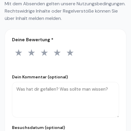
Mit dem Absenden gelten unsere
Nutzungsbedingungen
.
Rechtswidrige Inhalte oder Regelverstöße können Sie
über
Inhalt melden
melden.
Deine Bewertung
*
★
★
★
★
★
1 Stern
2 Sterne
3 Sterne
4 Sterne
5 Sterne
Dein Kommentar (optional)
Besuchsdatum (optional)