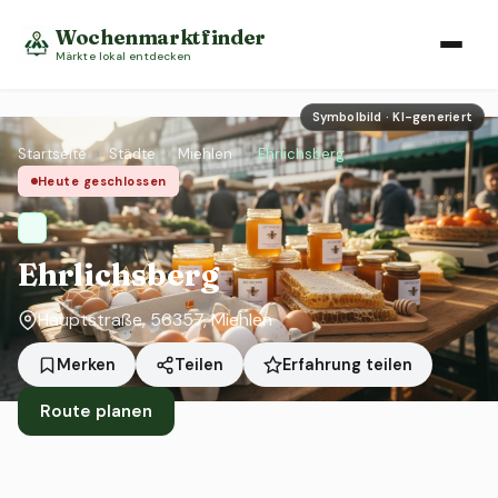
Wochenmarktfinder
Märkte lokal entdecken
Symbolbild · KI-generiert
Startseite
›
Städte
›
Miehlen
›
Ehrlichsberg
Heute geschlossen
Ehrlichsberg
Hauptstraße, 56357, Miehlen
Erfahrung teilen
Merken
Teilen
Route planen