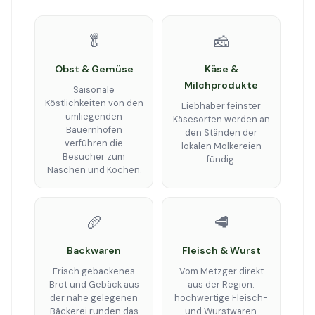
🥬
🧀
Obst & Gemüse
Käse &
Milchprodukte
Saisonale
Köstlichkeiten von den
Liebhaber feinster
umliegenden
Käsesorten werden an
Bauernhöfen
den Ständen der
verführen die
lokalen Molkereien
Besucher zum
fündig.
Naschen und Kochen.
🥖
🥩
Backwaren
Fleisch & Wurst
Frisch gebackenes
Vom Metzger direkt
Brot und Gebäck aus
aus der Region:
der nahe gelegenen
hochwertige Fleisch-
Bäckerei runden das
und Wurstwaren.