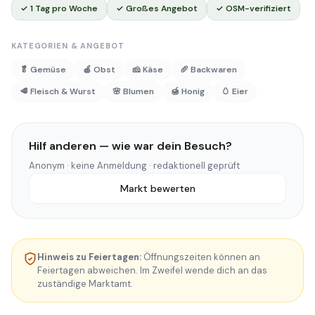
✓ 1 Tag pro Woche
✓ Großes Angebot
✓ OSM-verifiziert
KATEGORIEN & ANGEBOT
🥬 Gemüse
🍎 Obst
🧀 Käse
🥖 Backwaren
🥩 Fleisch & Wurst
🌸 Blumen
🍯 Honig
🥚 Eier
Hilf anderen — wie war dein Besuch?
Anonym · keine Anmeldung · redaktionell geprüft
Markt bewerten
Hinweis zu Feiertagen:
Öffnungszeiten können an
Feiertagen abweichen. Im Zweifel wende dich an das
zuständige Marktamt.