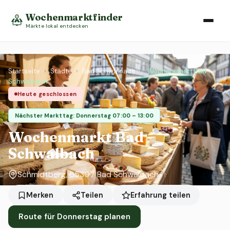
Wochenmarktfinder
Märkte lokal entdecken
Startseite
›
Städte
›
Bad Schwalbach
›
Wochenmarkt Bad
Schwalbach
Heute geschlossen
Nächster Markttag: Donnerstag 07:00 – 13:00
Wochenmarkt Bad
Schwalbach
Schmidtberg, 65307 Bad Schwalbach
Erfahrung teilen
Merken
Teilen
Route für Donnerstag planen