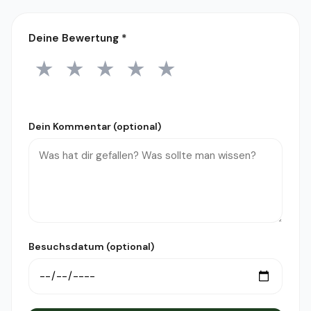
Deine Bewertung
*
★
★
★
★
★
1 Stern
2 Sterne
3 Sterne
4 Sterne
5 Sterne
Dein Kommentar (optional)
Besuchsdatum (optional)