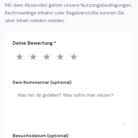
Mit dem Absenden gelten unsere
Nutzungsbedingungen
.
Rechtswidrige Inhalte oder Regelverstöße können Sie
über
Inhalt melden
melden.
Deine Bewertung
*
★
★
★
★
★
1 Stern
2 Sterne
3 Sterne
4 Sterne
5 Sterne
Dein Kommentar (optional)
Besuchsdatum (optional)