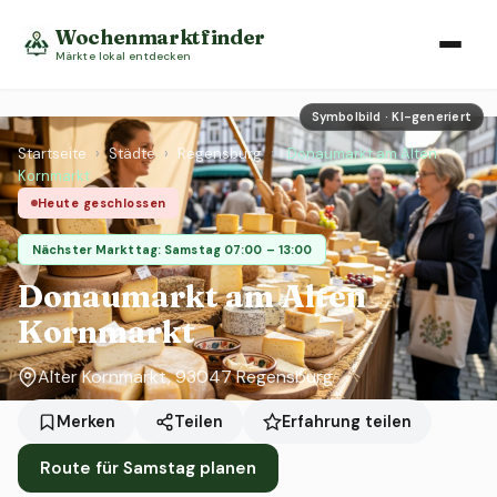
Wochenmarktfinder
Märkte lokal entdecken
Symbolbild · KI-generiert
Startseite
›
Städte
›
Regensburg
›
Donaumarkt am Alten
Kornmarkt
Heute geschlossen
Nächster Markttag: Samstag 07:00 – 13:00
Donaumarkt am Alten
Kornmarkt
Alter Kornmarkt, 93047 Regensburg
Erfahrung teilen
Merken
Teilen
Route für Samstag planen