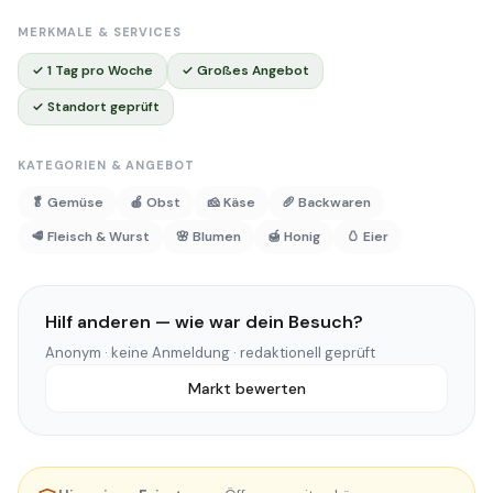
MERKMALE & SERVICES
✓ 1 Tag pro Woche
✓ Großes Angebot
✓ Standort geprüft
KATEGORIEN & ANGEBOT
🥬 Gemüse
🍎 Obst
🧀 Käse
🥖 Backwaren
🥩 Fleisch & Wurst
🌸 Blumen
🍯 Honig
🥚 Eier
Hilf anderen — wie war dein Besuch?
Anonym · keine Anmeldung · redaktionell geprüft
Markt bewerten