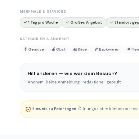
MERKMALE & SERVICES
✓ 1 Tag pro Woche
✓ Großes Angebot
✓ Standort gep
KATEGORIEN & ANGEBOT
🥬 Gemüse
🍎 Obst
🧀 Käse
🥖 Backwaren
🥩 Fle
Hilf anderen — wie war dein Besuch?
Anonym · keine Anmeldung · redaktionell geprüft
Hinweis zu Feiertagen:
Öffnungszeiten können an Feie