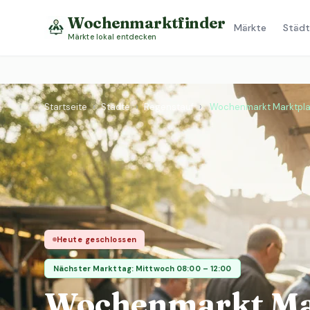
Wochenmarktfinder
Märkte
Städt
Märkte lokal entdecken
Startseite
›
Städte
›
Regenstauf
›
Wochenmarkt Marktpla
Heute geschlossen
Nächster Markttag: Mittwoch 08:00 – 12:00
Wochenmarkt Ma