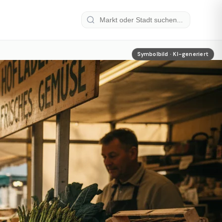
Symbolbild · KI-generiert