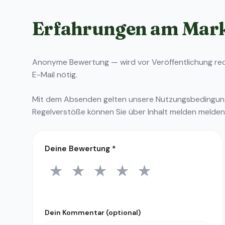
Erfahrungen am Mar
Anonyme Bewertung — wird vor Veröffentlichung reda
E-Mail nötig.
Mit dem Absenden gelten unsere
Nutzungsbedingu
Regelverstöße können Sie über
Inhalt melden
melden
Deine Bewertung
*
★
★
★
★
★
1 Stern
2 Sterne
3 Sterne
4 Sterne
5 Sterne
Dein Kommentar (optional)