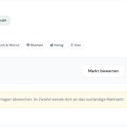
rüft
isch & Wurst
🌸 Blumen
🍯 Honig
🥚 Eier
Markt bewerten
rtagen abweichen. Im Zweifel wende dich an das zuständige Marktamt.