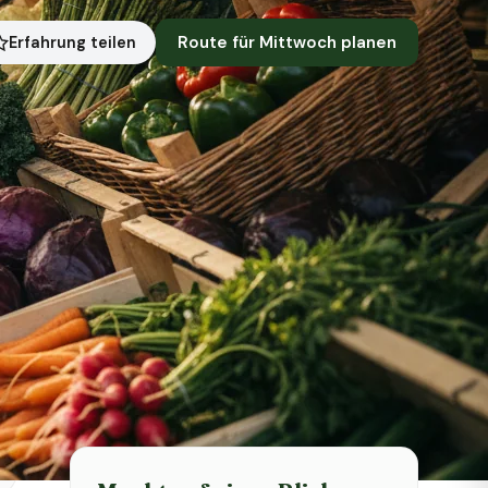
Route für Mittwoch planen
Erfahrung teilen
Symbolbild · KI-generiert
Status heute
Heute geschlossen