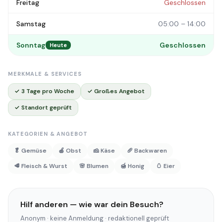
Freitag
Geschlossen
Samstag
05:00 – 14:00
Sonntag
Geschlossen
Heute
MERKMALE & SERVICES
✓ 3 Tage pro Woche
✓ Großes Angebot
✓ Standort geprüft
KATEGORIEN & ANGEBOT
🥬 Gemüse
🍎 Obst
🧀 Käse
🥖 Backwaren
🥩 Fleisch & Wurst
🌸 Blumen
🍯 Honig
🥚 Eier
Hilf anderen — wie war dein Besuch?
Anonym · keine Anmeldung · redaktionell geprüft