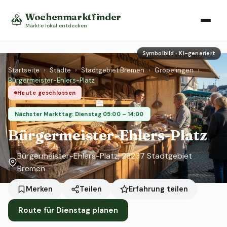
Wochenmarktfinder
Märkte lokal entdecken
Symbolbild · KI-generiert
Startseite
›
Städte
›
Stadtgebiet Bremen
›
Gröpelingen
›
Bürgermeister-Ehlers-Platz
Heute geschlossen
Nächster Markttag: Dienstag 05:00 – 14:00
Bürgermeister-Ehlers-Platz
Bürgermeister-Ehlers-Platz, 28237 Stadtgebiet
Bremen
Erfahrung teilen
Merken
Teilen
Route für Dienstag planen