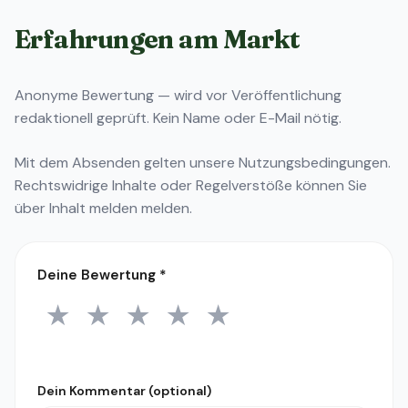
Erfahrungen am Markt
Anonyme Bewertung — wird vor Veröffentlichung
redaktionell geprüft. Kein Name oder E-Mail nötig.
Mit dem Absenden gelten unsere
Nutzungsbedingungen
.
Rechtswidrige Inhalte oder Regelverstöße können Sie
über
Inhalt melden
melden.
Deine Bewertung
*
★
★
★
★
★
1 Stern
2 Sterne
3 Sterne
4 Sterne
5 Sterne
Dein Kommentar (optional)