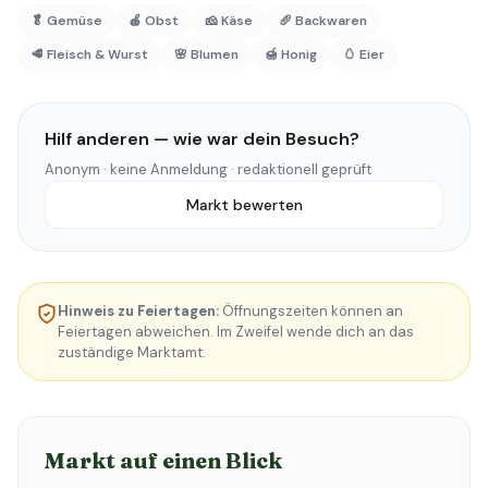
🥬 Gemüse
🍎 Obst
🧀 Käse
🥖 Backwaren
🥩 Fleisch & Wurst
🌸 Blumen
🍯 Honig
🥚 Eier
Hilf anderen — wie war dein Besuch?
Anonym · keine Anmeldung · redaktionell geprüft
Markt bewerten
Hinweis zu Feiertagen:
Öffnungszeiten können an
Feiertagen abweichen. Im Zweifel wende dich an das
zuständige Marktamt.
Markt auf einen Blick