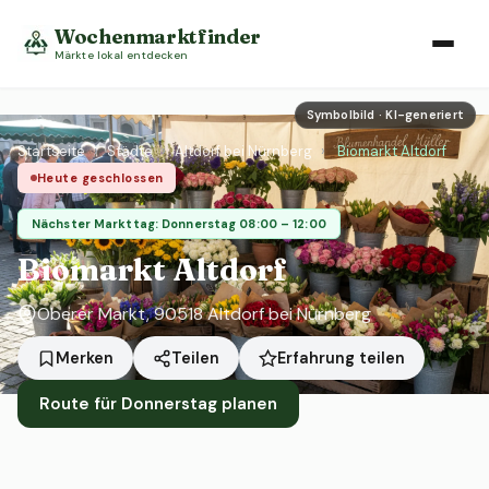
Wochenmarktfinder
Märkte lokal entdecken
Symbolbild · KI-generiert
Startseite
›
Städte
›
Altdorf bei Nürnberg
›
Biomarkt Altdorf
Heute geschlossen
Nächster Markttag: Donnerstag 08:00 – 12:00
Biomarkt Altdorf
Oberer Markt, 90518 Altdorf bei Nürnberg
Erfahrung teilen
Merken
Teilen
Route für Donnerstag planen