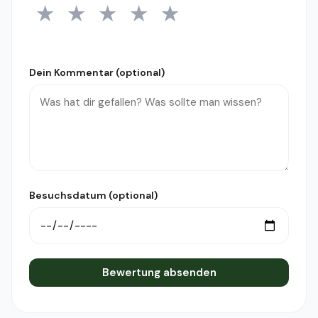
★
★
★
★
★
1 Stern
2 Sterne
3 Sterne
4 Sterne
5 Sterne
Dein Kommentar (optional)
Besuchsdatum (optional)
Bewertung absenden