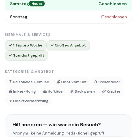
Samstag
Geschlossen
Heute
Sonntag
Geschlossen
MERKMALE & SERVICES
✓ 1 Tag pro Woche
✓ Großes Angebot
✓ Standort geprüft
KATEGORIEN & ANGEBOT
🥬 Saisonales Gemüse
🍎 Obst vom Hof
🥚 Freilandeier
🍯 Imker-Honig
🧀 Hofkäse
🥖 Backwaren
🌿 Kräuter
🍷 Direktvermarktung
Hilf anderen — wie war dein Besuch?
Anonym · keine Anmeldung · redaktionell geprüft