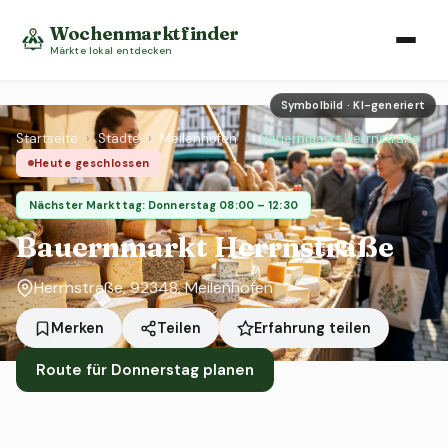
Wochenmarktfinder
Märkte lokal entdecken
Symbolbild · KI-generiert
Startseite
›
Städte
›
Meilenhofen
›
Bauernmarkt Herrnstraße
Heute geschlossen
Nächster Markttag: Donnerstag 08:00 – 12:30
Bauernmarkt Herrnstraße
Herrnstraße, 92348, Meilenhofen
Erfahrung teilen
Merken
Teilen
Route für Donnerstag planen