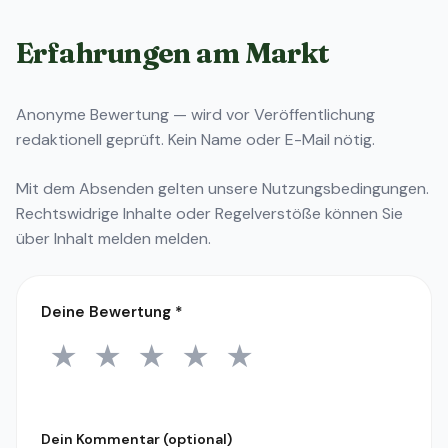
Erfahrungen am Markt
Anonyme Bewertung — wird vor Veröffentlichung
redaktionell geprüft. Kein Name oder E-Mail nötig.
Mit dem Absenden gelten unsere
Nutzungsbedingungen
.
Rechtswidrige Inhalte oder Regelverstöße können Sie
über
Inhalt melden
melden.
Deine Bewertung
*
★
★
★
★
★
1 Stern
2 Sterne
3 Sterne
4 Sterne
5 Sterne
Dein Kommentar (optional)