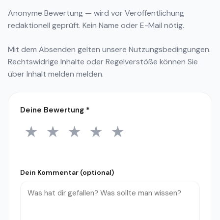
Anonyme Bewertung — wird vor Veröffentlichung
redaktionell geprüft. Kein Name oder E-Mail nötig.
Mit dem Absenden gelten unsere
Nutzungsbedingungen
.
Rechtswidrige Inhalte oder Regelverstöße können Sie
über
Inhalt melden
melden.
Deine Bewertung
*
★
★
★
★
★
1 Stern
2 Sterne
3 Sterne
4 Sterne
5 Sterne
Dein Kommentar (optional)