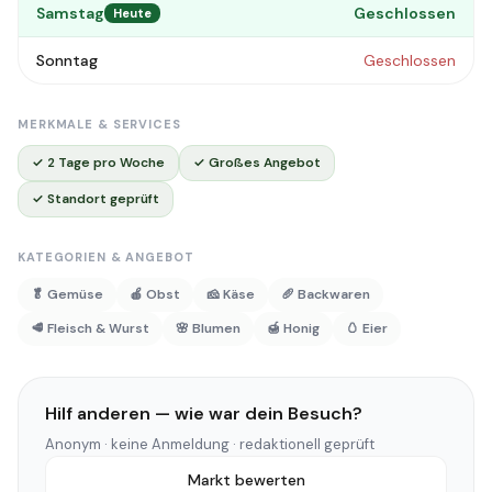
Samstag
Geschlossen
Heute
Sonntag
Geschlossen
MERKMALE & SERVICES
✓ 2 Tage pro Woche
✓ Großes Angebot
✓ Standort geprüft
KATEGORIEN & ANGEBOT
🥬 Gemüse
🍎 Obst
🧀 Käse
🥖 Backwaren
🥩 Fleisch & Wurst
🌸 Blumen
🍯 Honig
🥚 Eier
Hilf anderen — wie war dein Besuch?
Anonym · keine Anmeldung · redaktionell geprüft
Markt bewerten