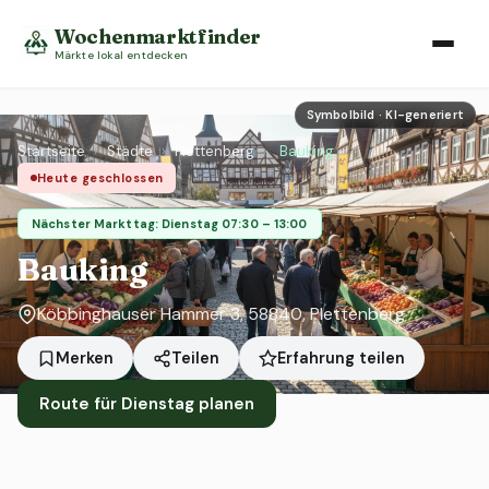
Wochenmarktfinder
Märkte lokal entdecken
Symbolbild · KI-generiert
Startseite
›
Städte
›
Plettenberg
›
Bauking
Heute geschlossen
Nächster Markttag: Dienstag 07:30 – 13:00
Bauking
Köbbinghauser Hammer 3, 58840, Plettenberg
Erfahrung teilen
Merken
Teilen
Route für Dienstag planen